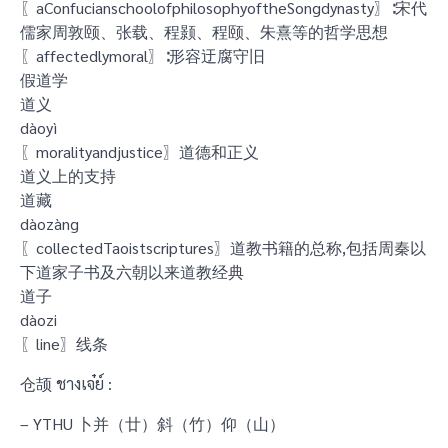
〖aConfucianschoolofphilosophyoftheSongdynasty〗∶宋代
儒家周敦颐、张载、程颢、程颐、朱熹等的哲学思想
〖affectedlymoral〗∶形容迂腐守旧
假道学
道义
dàoyì
〖moralityandjustice〗道德和正义
道义上的支持
道藏
dàozàng
〖collectedTaoistscriptures〗道教书籍的总称,包括周秦以
下道家子书及六朝以来道教经典
道子
dàozi
〖line〗线条
仓颉 ชางเจ๋ย์ :
– YTHU 卜并（廿）斜（竹）仰（山）