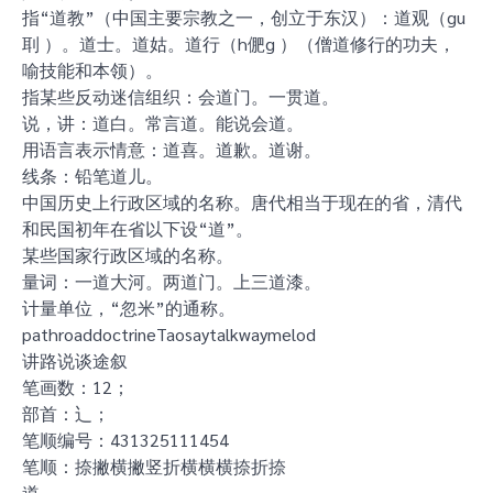
指“道教”（中国主要宗教之一，创立于东汉）：道观（gu
刵 ）。道士。道姑。道行（h俷g ）（僧道修行的功夫，
喻技能和本领）。
指某些反动迷信组织：会道门。一贯道。
说，讲：道白。常言道。能说会道。
用语言表示情意：道喜。道歉。道谢。
线条：铅笔道儿。
中国历史上行政区域的名称。唐代相当于现在的省，清代
和民国初年在省以下设“道”。
某些国家行政区域的名称。
量词：一道大河。两道门。上三道漆。
计量单位，“忽米”的通称。
pathroaddoctrineTaosaytalkwaymelod
讲路说谈途叙
笔画数：12；
部首：辶；
笔顺编号：431325111454
笔顺：捺撇横撇竖折横横横捺折捺
道