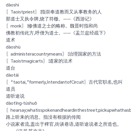
dàoshi
〖Taoistpriest〗∶指崇奉道教而又从事教务的人
那道士又执令牌,烧了符檄。——《西游记》
〖monk〗∶修佛道之士的略称。魏晋时指和尚
佛教初传此方,呼僧为道士。——《盂兰盆经疏下》
道术
dàoshù
〖administeracountrymeans〗∶治理国家的方法
〖Taoistmagicarts〗∶道家的法术
道台
dàotái
〖“taotai,”formerly,IntendantofCircuit〗古代官职名,也叫
道员
道听途说
dàotīng-túshuō
〖hearsay;whatisspokenandheardinthestreet;pickupwhatha
路上听来的消息。指没有根据的传闻
小说家者流,盖出于稗官,街谈巷语,道听途说者之所造也。
——《汉书·艺文志》