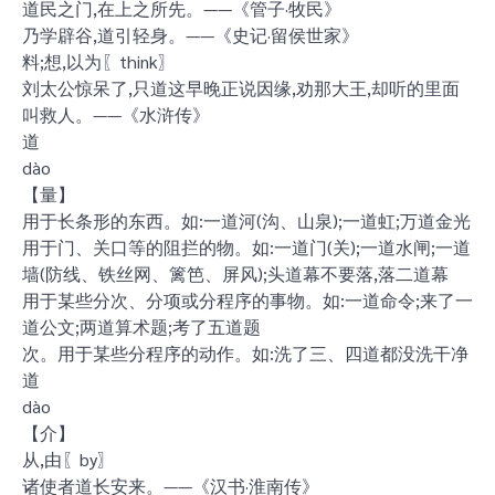
道民之门,在上之所先。——《管子·牧民》
乃学辟谷,道引轻身。——《史记·留侯世家》
料;想,以为〖think〗
刘太公惊呆了,只道这早晚正说因缘,劝那大王,却听的里面
叫救人。——《水浒传》
道
dào
【量】
用于长条形的东西。如:一道河(沟、山泉);一道虹;万道金光
用于门、关口等的阻拦的物。如:一道门(关);一道水闸;一道
墙(防线、铁丝网、篱笆、屏风);头道幕不要落,落二道幕
用于某些分次、分项或分程序的事物。如:一道命令;来了一
道公文;两道算术题;考了五道题
次。用于某些分程序的动作。如:洗了三、四道都没洗干净
道
dào
【介】
从,由〖by〗
诸使者道长安来。——《汉书·淮南传》