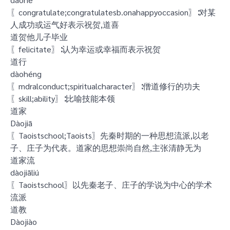
〖congratulate;congratulatesb.onahappyoccasion〗∶对某
人成功或运气好表示祝贺,道喜
道贺他儿子毕业
〖felicitate〗∶认为幸运或幸福而表示祝贺
道行
dàohéng
〖mdralconduct;spiritualcharacter〗∶僧道修行的功夫
〖skill;ability〗∶比喻技能本领
道家
Dàojiā
〖Taoistschool;Taoists〗先秦时期的一种思想流派,以老
子、庄子为代表。道家的思想崇尚自然,主张清静无为
道家流
dàojiāliú
〖Taoistschool〗以先秦老子、庄子的学说为中心的学术
流派
道教
Dàojiào