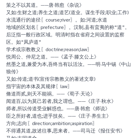
策之不以其道。——唐·韩愈《杂说》
又如:生财之道;养生之道;道艺(道业。谋生手段;职业;工作)
水流通行的途径〖course;river〗。如:河道;水道
地域的区划名〖prefecture〗。汉制,县有蛮夷的称“道”。
后泛指一般行政区域。明清时指在省府之间设置的监察
区。如“凤庐道”
学术或宗教教义〖doctrine;reason;law〗
悦周公、仲尼之道。——《孟子·滕文公上》
然墨之道,兼爱为本,吾终当有以活汝。——明·马中锡《中山
狼传》
又如:传道;道书(宣传宗教教义的著述文章)
指宇宙的本体及其规律〖law〗
脩道而贰,则天不能祸。——《荀子·天论》
闻道百,以为莫己若者,我之谓也。——《庄子·秋水》
师者,所以传道受业解惑也。——唐·韩愈《师说》
臣之所好者,道也;进乎技矣。——《庄子·养生主》
方向;志向〖direction;ambition;aspiration〗
不得通其道,故述往事,思来者。——司马迁《报任安书》
又如:志同道合