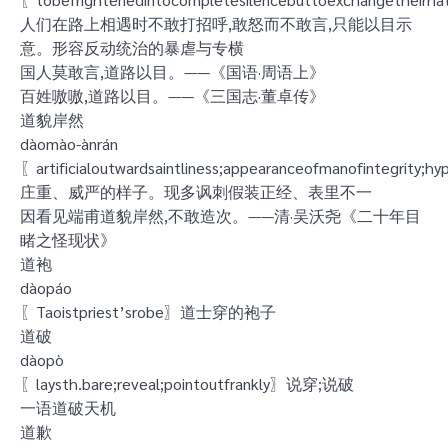
人们在路上相遇时不敢打招呼,敢怒而不敢言,只能以目示
意。形容反动统治的暴虐与专横
国人莫敢言,道路以目。——《国语·周语上》
百姓嗷嗷,道路以目。——《三国志·董卓传》
道貌岸然
dàomào-ànrán
〖artificialoutwardsaintliness;appearanceofmanofintegrity;
庄重、威严的样子。现多讽刺假装正经、表里不一
因看见端甫道貌岸然,不敢造次。——清·吴沃尧《二十年目
睹之怪现状》
道袍
dàopáo
〖Taoistpriest’srobe〗道士穿的袍子
道破
dàopò
〖laysth.bare;reveal;pointoutfrankly〗说穿;说破
一语道破天机
道歉