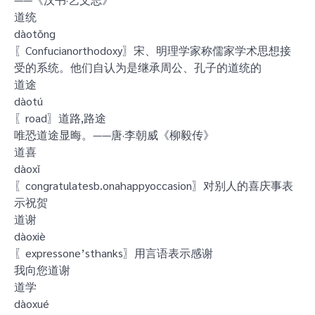
道统
dàotǒng
〖Confucianorthodoxy〗宋、明理学家称儒家学术思想接
受的系统。他们自认为是继承周公、孔子的道统的
道途
dàotú
〖road〗道路,路途
唯恐道途显晦。——唐·李朝威《柳毅传》
道喜
dàoxǐ
〖congratulatesb.onahappyoccasion〗对别人的喜庆事表
示祝贺
道谢
dàoxiè
〖expressone’sthanks〗用言语表示感谢
我向您道谢
道学
dàoxué