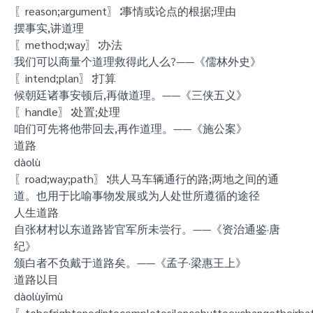
〖reason;argument〗∶事情或论点的根据;理由
摆事实,讲道理
〖method;way〗∶办法
我们可以商量个道理救得此人么?——《儒林外史》
〖intend;plan〗∶打算
候朝廷诸事安顿后,再做道理。——《三侠五义》
〖handle〗∶处置;处理
咱们可先将他带回去,再作道理。——《施公案》
道路
dàolù
〖road;way;path〗∶供人马车辆通行的路;两地之间的通
道。也用于比喻事物发展或为人处世所遵循的途径
人生道路
自张材村以东道路皆官军所未尝行。——《资治通鉴·唐
纪》
颁白者不负戴于道路矣。——《孟子·梁惠王上》
道路以目
dàolùyǐmù
〖tobefrightenedintocompletesilencebuttoexchangetheirh