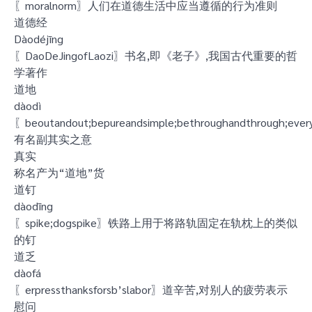
〖moralnorm〗人们在道德生活中应当遵循的行为准则
道德经
Dàodéjīng
〖DaoDeJingofLaozi〗书名,即《老子》,我国古代重要的哲
学著作
道地
dàodì
〖beoutandout;bepureandsimple;bethroughandthrough;ever
有名副其实之意
真实
称名产为“道地”货
道钉
dàodīng
〖spike;dogspike〗铁路上用于将路轨固定在轨枕上的类似
的钉
道乏
dàofá
〖erpressthanksforsb’slabor〗道辛苦,对别人的疲劳表示
慰问