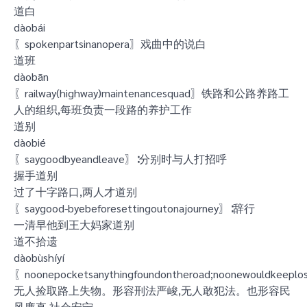
道白
dàobái
〖spokenpartsinanopera〗戏曲中的说白
道班
dàobān
〖railway(highway)maintenancesquad〗铁路和公路养路工
人的组织,每班负责一段路的养护工作
道别
dàobié
〖saygoodbyeandleave〗∶分别时与人打招呼
握手道别
过了十字路口,两人才道别
〖saygood-byebeforesettingoutonajourney〗∶辞行
一清早他到王大妈家道别
道不拾遗
dàobùshíyí
〖noonepocketsanythingfoundontheroad;noonewouldkeeplos
无人捡取路上失物。形容刑法严峻,无人敢犯法。也形容民
风廉直,社会安宁