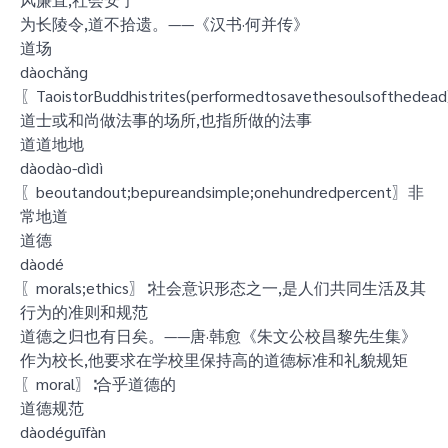
为长陵令,道不拾遗。——《汉书·何并传》
道场
dàochǎng
〖TaoistorBuddhistrites(performedtosavethesoulsofthedead
道士或和尚做法事的场所,也指所做的法事
道道地地
dàodào-dìdì
〖beoutandout;bepureandsimple;onehundredpercent〗非
常地道
道德
dàodé
〖morals;ethics〗∶社会意识形态之一,是人们共同生活及其
行为的准则和规范
道德之归也有日矣。——唐·韩愈《朱文公校昌黎先生集》
作为校长,他要求在学校里保持高的道德标准和礼貌规矩
〖moral〗∶合乎道德的
道德规范
dàodéguīfàn