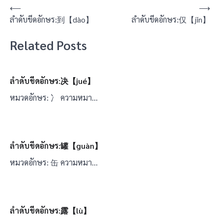
แนะแนว
⟵
⟶
ลำดับขีดอักษร:到【dào】
ลำดับขีดอักษร:仅【jǐn】
เรื่อง
Related Posts
ลำดับขีดอักษร:决【jué】
หมวดอักษร: 冫 ความหมา…
ลำดับขีดอักษร:罐【guàn】
หมวดอักษร: 缶 ความหมา…
ลำดับขีดอักษร:露【lù】