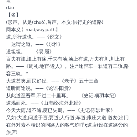
dào
【名】
(形声。从辵(chuò),首声。本义:供行走的道路)
同本义〖road;way;path〗
道,所行道也。——《说文》
一达谓之道。——《尔雅》
道坦坦。——《易·履》
百夫有洫,洫上有途,千夫有浍,浍上有道,万夫有川,川上有
路。——《周礼·地官·遂人》。注:“途容车一轨道容二轨,路
容三轨。”
大道甚夷,而民好径。——《老子》五十三章
道听而途说。——《论语·阳货》
从此道至吾军,不过二十里耳。——《史记·项羽本纪》
道渴而死。——《山海经·海外北经》
今天大雨,道不通,度已失期。——《史记·陈涉世家》
又如:大道,问道于盲;要道;人行道;车道;康庄大道;道友(出门
在外对素不相识的同路人的客气称呼);道店(设在道路旁的
旅店)