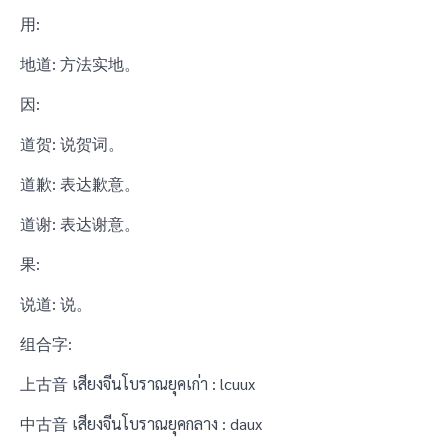
用:
地道: 方法实地。
因:
道贺: 说贺词。
道歉: 表达歉意。
道谢: 表达谢意。
果:
说道: 说。
组合字:
上古音 เสียงจีนโบราณยุคเก่า : lcuux
中古音 เสียงจีนโบราณยุคกลาง : daux