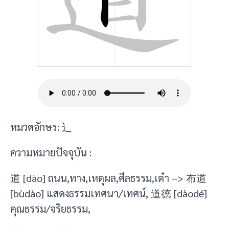
หมวดอักษร: 辶
ความหมายปัจจุบัน :
道 [dào] ถนน,ทาง,เหตุผล,ศีลธรรม,เต๋า –> 布道
[bùdào] แสดงธรรมเทศนา/เทศน์, 道德 [dàodé]
คุณธรรม/จริยธรรม,