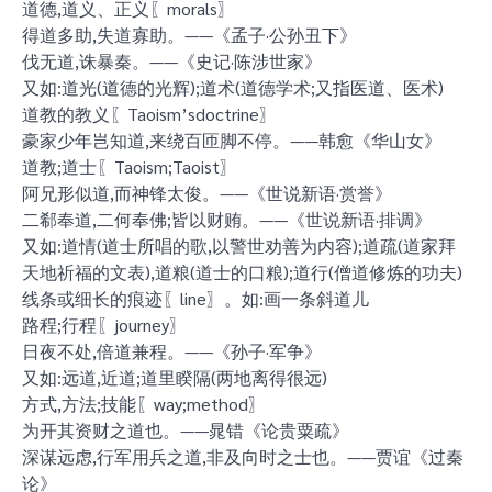
道德,道义、正义〖morals〗
得道多助,失道寡助。——《孟子·公孙丑下》
伐无道,诛暴秦。——《史记·陈涉世家》
又如:道光(道德的光辉);道术(道德学术;又指医道、医术)
道教的教义〖Taoism’sdoctrine〗
豪家少年岂知道,来绕百匝脚不停。——韩愈《华山女》
道教;道士〖Taoism;Taoist〗
阿兄形似道,而神锋太俊。——《世说新语·赏誉》
二郗奉道,二何奉佛;皆以财贿。——《世说新语·排调》
又如:道情(道士所唱的歌,以警世劝善为内容);道疏(道家拜
天地祈福的文表),道粮(道士的口粮);道行(僧道修炼的功夫)
线条或细长的痕迹〖line〗。如:画一条斜道儿
路程;行程〖journey〗
日夜不处,倍道兼程。——《孙子·军争》
又如:远道,近道;道里睽隔(两地离得很远)
方式,方法;技能〖way;method〗
为开其资财之道也。——晁错《论贵粟疏》
深谋远虑,行军用兵之道,非及向时之士也。——贾谊《过秦
论》