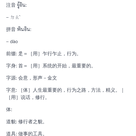
注音 จู้อิน:
– ㄉㄠˋ
拼音 พินอิน:
– dào
前缀: 辵＝［用］乍行乍止，行为。
字身: 首＝［用］系统的开始，最重要的。
字源: 会意，形声－金文
字意: ［体］人生最重要的，行为之路，方法，精义。｜
［用］说话，修行。
体:
道貌: 修行者之貌。
道具: 做事的工具。