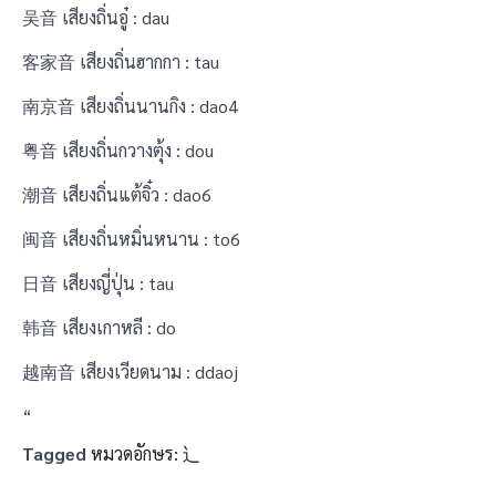
吴音 เสียงถิ่นอู๋ : dau
客家音 เสียงถิ่นฮากกา : tau
南京音 เสียงถิ่นนานกิง : dao4
粤音 เสียงถิ่นกวางตุ้ง : dou
潮音 เสียงถิ่นแต้จิ๋ว : dao6
闽音 เสียงถิ่นหมิ่นหนาน : to6
日音 เสียงญี่ปุ่น : tau
韩音 เสียงเกาหลี : do
越南音 เสียงเวียดนาม : ddaoj
“
Tagged
หมวดอักษร: 辶