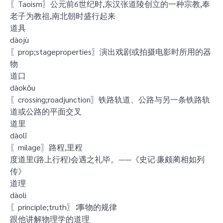
〖Taoism〗公元前6世纪时,东汉张道陵创立的一种宗教,奉
老子为教祖,南北朝时盛行起来
道具
dàojù
〖prop;stageproperties〗演出戏剧或拍摄电影时所用的器
物
道口
dàokǒu
〖crossing;roadjunction〗铁路轨道、公路与另一条铁路轨
道或公路的平面交叉
道里
dàolǐ
〖milage〗路程,里程
度道里(路上行程)会遇之礼毕。——《史记·廉颇蔺相如列
传》
道理
dàoli
〖principle;truth〗∶事物的规律
跟他讲解物理学的道理