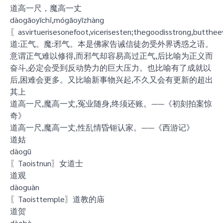
道高一尺，魔高一丈
dàogāoyīchǐ,mógāoyīzhàng
〖asvirtuerisesonefoot,vicerisesten;thegoodisstrong,butthee
道:正气。魔:邪气。本是佛家告诫信徒勿受外界诱惑之语。
意谓正气难以修得,而邪气却容易高过正气,后比喻为正义而
奋斗,必定会受到反动势力的巨大压力。也比喻有了成就以
后,困难会更多。又比喻新事物兴起,不久又会有更新的超出
其上
道高一尺,魔高一丈,冤业随身,终须还账。——《初刻拍案惊
奇》
道高一尺,魔高一丈,性乱情昏钷认家。——《西游记》
道姑
dàogū
〖Taoistnun〗女道士
道观
dàoguàn
〖Taoisttemple〗道教的庙
道贺
dàohè