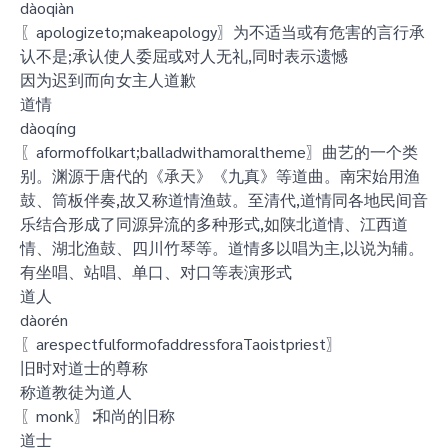
dàoqiàn
〖apologizeto;makeapology〗为不适当或有危害的言行承
认不是;承认使人委屈或对人无礼,同时表示遗憾
因为迟到而向女主人道歉
道情
dàoqíng
〖aformoffolkart;balladwithamoraltheme〗曲艺的一个类
别。渊源于唐代的《承天》《九真》等道曲。南宋始用渔
鼓、筒板伴奏,故又称道情渔鼓。至清代,道情同各地民间音
乐结合形成了同源异流的多种形式,如陕北道情、江西道
情、湖北渔鼓、四川竹琴等。道情多以唱为主,以说为辅。
有坐唱、站唱、单口、对口等表演形式
道人
dàorén
〖arespectfulformofaddressforaTaoistpriest〗
旧时对道士的尊称
称道教徒为道人
〖monk〗∶和尚的旧称
道士