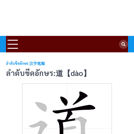
ลำดับขีดอักษร 汉字笔顺
ลำดับขีดอักษร:道【dào】