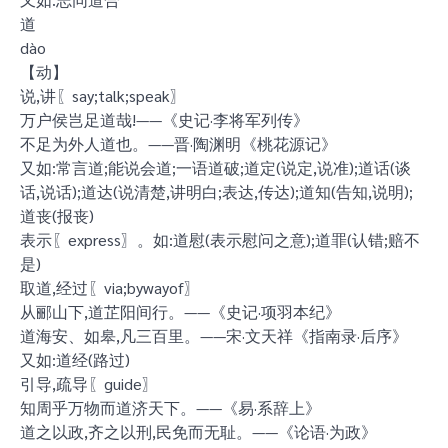
道
dào
【动】
说,讲〖say;talk;speak〗
万户侯岂足道哉!——《史记·李将军列传》
不足为外人道也。——晋·陶渊明《桃花源记》
又如:常言道;能说会道;一语道破;道定(说定,说准);道话(谈
话,说话);道达(说清楚,讲明白;表达,传达);道知(告知,说明);
道丧(报丧)
表示〖express〗。如:道慰(表示慰问之意);道罪(认错;赔不
是)
取道,经过〖via;bywayof〗
从郦山下,道芷阳间行。——《史记·项羽本纪》
道海安、如皋,凡三百里。——宋·文天祥《指南录·后序》
又如:道经(路过)
引导,疏导〖guide〗
知周乎万物而道济天下。——《易·系辞上》
道之以政,齐之以刑,民免而无耻。——《论语·为政》