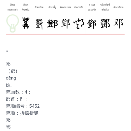
”
邓
（鄧）
dèng
姓。
笔画数：4；
部首：阝；
笔顺编号：5452
笔顺：折捺折竖
邓
鄧