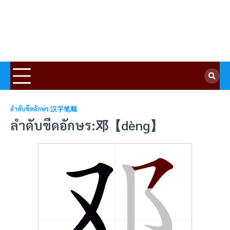
ลำดับขีดอักษร 汉字笔顺
ลำดับขีดอักษร:邓【dèng】