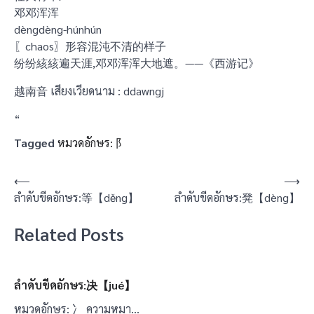
邓邓浑浑
dèngdèng-húnhún
〖chaos〗形容混沌不清的样子
纷纷絯絯遍天涯,邓邓浑浑大地遮。——《西游记》
越南音 เสียงเวียดนาม : ddawngj
“
Tagged
หมวดอักษร: 阝
แนะแนว
⟵
⟶
ลำดับขีดอักษร:等【děng】
ลำดับขีดอักษร:凳【dèng】
เรื่อง
Related Posts
ลำดับขีดอักษร:决【jué】
หมวดอักษร: 冫 ความหมา…