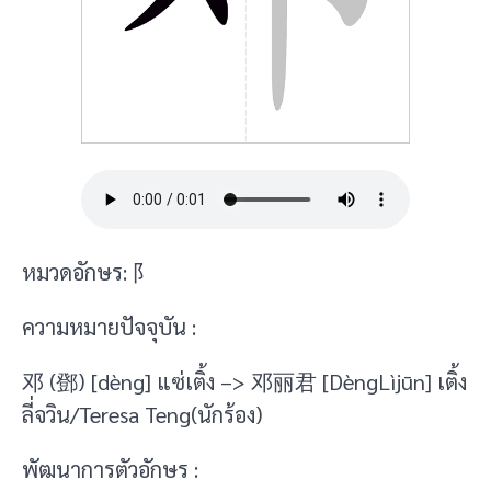
หมวดอักษร: 阝
ความหมายปัจจุบัน :
邓 (鄧) [dèng] แซ่เติ้ง –> 邓丽君 [DèngLìjūn] เติ้ง
ลี่จวิน/Teresa Teng(นักร้อง)
พัฒนาการตัวอักษร :