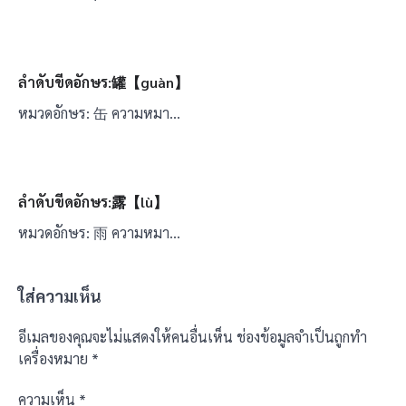
ลำดับขีดอักษร:罐【guàn】
หมวดอักษร: 缶 ความหมา…
ลำดับขีดอักษร:露【lù】
หมวดอักษร: 雨 ความหมา…
ใส่ความเห็น
อีเมลของคุณจะไม่แสดงให้คนอื่นเห็น
ช่องข้อมูลจำเป็นถูกทำ
เครื่องหมาย
*
ความเห็น
*