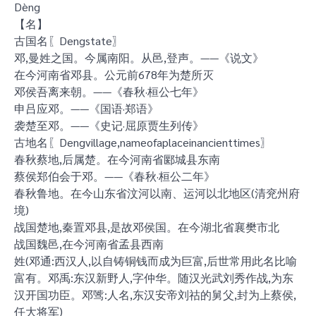
Dèng
【名】
古国名〖Dengstate〗
邓,曼姓之国。今属南阳。从邑,登声。——《说文》
在今河南省邓县。公元前678年为楚所灭
邓侯吾离来朝。——《春秋·桓公七年》
申吕应邓。——《国语·郑语》
袭楚至邓。——《史记·屈原贾生列传》
古地名〖Dengvillage,nameofaplaceinancienttimes〗
春秋蔡地,后属楚。在今河南省郾城县东南
蔡侯郑伯会于邓。——《春秋·桓公二年》
春秋鲁地。在今山东省汶河以南、运河以北地区(清兖州府
境)
战国楚地,秦置邓县,是故邓侯国。在今湖北省襄樊市北
战国魏邑,在今河南省孟县西南
姓(邓通:西汉人,以自铸铜钱而成为巨富,后世常用此名比喻
富有。邓禹:东汉新野人,字仲华。随汉光武刘秀作战,为东
汉开国功臣。邓骘:人名,东汉安帝刘祜的舅父,封为上蔡侯,
任大将军)