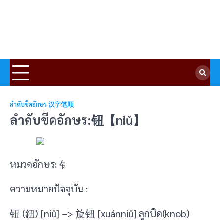
ลำดับขีดอักษร 汉字笔顺
ลำดับขีดอักษร:钮【niǔ】
หมวดอักษร: 钅
ความหมายปัจจุบัน :
钮 (鈕) [niǔ] –> 旋钮 [xuánniǔ] ลูกบิด(knob)