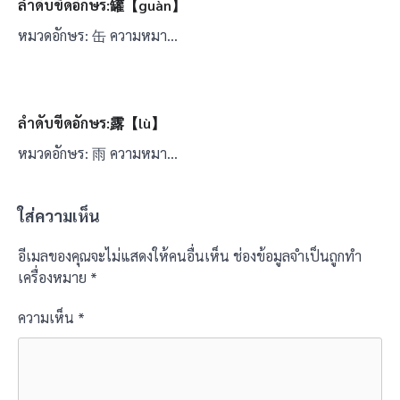
ลำดับขีดอักษร:罐【guàn】
หมวดอักษร: 缶 ความหมา…
ลำดับขีดอักษร:露【lù】
หมวดอักษร: 雨 ความหมา…
ใส่ความเห็น
อีเมลของคุณจะไม่แสดงให้คนอื่นเห็น
ช่องข้อมูลจำเป็นถูกทำ
เครื่องหมาย
*
ความเห็น
*