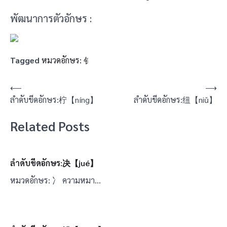
พัฒนาการตัวอักษร :
Tagged
หมวดอักษร: 钅
แนะแนว
⟵
⟶
ลำดับขีดอักษร:柠【níng】
ลำดับขีดอักษร:纽【niǔ】
เรื่อง
Related Posts
ลำดับขีดอักษร:决【jué】
หมวดอักษร: 冫 ความหมา…