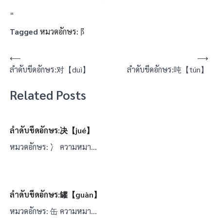
“
Tagged
หมวดอักษร: 阝
แนะแนว
⟵
⟶
ลำดับขีดอักษร:对【duì】
ลำดับขีดอักษร:吨【tún】
เรื่อง
Related Posts
ลำดับขีดอักษร:决【jué】
หมวดอักษร: 冫 ความหมา…
ลำดับขีดอักษร:罐【guàn】
หมวดอักษร: 缶 ความหมา…