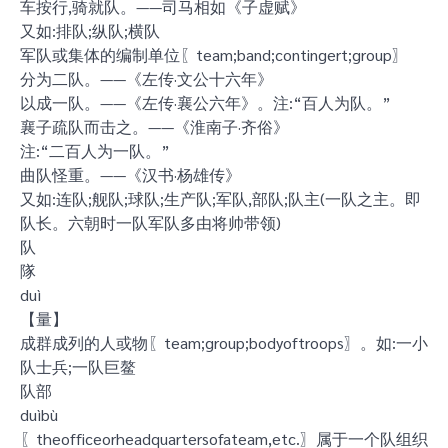
车按行,骑就队。——司马相如《子虚赋》
又如:排队;纵队;横队
军队或集体的编制单位〖team;band;contingert;group〗
分为二队。——《左传·文公十六年》
以成一队。——《左传·襄公六年》。注:“百人为队。”
襄子疏队而击之。——《淮南子·齐俗》
注:“二百人为一队。”
曲队怪重。——《汉书·杨雄传》
又如:连队;舰队;球队;生产队;军队,部队;队主(一队之主。即
队长。六朝时一队军队多由将帅带领)
队
隊
duì
【量】
成群成列的人或物〖team;group;bodyoftroops〗。如:一小
队士兵;一队巨鳌
队部
duìbù
〖theofficeorheadquartersofateam,etc.〗属于一个队组织