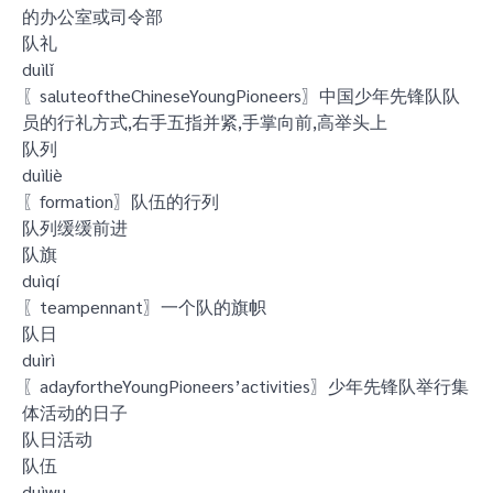
的办公室或司令部
队礼
duìlǐ
〖saluteoftheChineseYoungPioneers〗中国少年先锋队队
员的行礼方式,右手五指并紧,手掌向前,高举头上
队列
duìliè
〖formation〗队伍的行列
队列缓缓前进
队旗
duìqí
〖teampennant〗一个队的旗帜
队日
duìrì
〖adayfortheYoungPioneers’activities〗少年先锋队举行集
体活动的日子
队日活动
队伍
duìwu