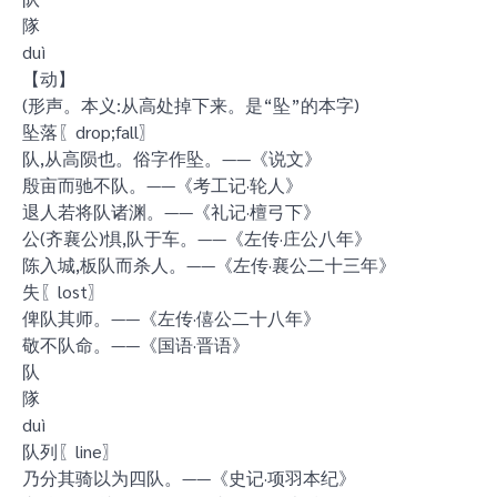
隊
duì
【动】
(形声。本义:从高处掉下来。是“坠”的本字)
坠落〖drop;fall〗
队,从高陨也。俗字作坠。——《说文》
殷亩而驰不队。——《考工记·轮人》
退人若将队诸渊。——《礼记·檀弓下》
公(齐襄公)惧,队于车。——《左传·庄公八年》
陈入城,板队而杀人。——《左传·襄公二十三年》
失〖lost〗
俾队其师。——《左传·僖公二十八年》
敬不队命。——《国语·晋语》
队
隊
duì
队列〖line〗
乃分其骑以为四队。——《史记·项羽本纪》