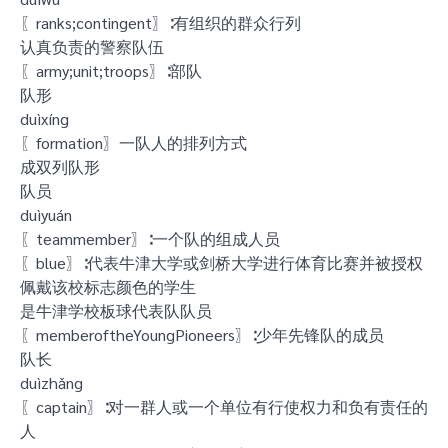
〖ranks;contingent〗∶有组织的群众行列
认真负责的警察队伍
〖army;unit;troops〗∶部队
队形
duìxíng
〖formation〗一队人的排列方式
成双列队形
队员
duìyuán
〖teammember〗∶一个队的组成人员
〖blue〗∶代表牛津大学或剑桥大学进行体育比赛并被授权
佩戴该校标志颜色的学生
是牛津学校板球代表队队员
〖memberoftheYoungPioneers〗∶少年先锋队的成员
队长
duìzhǎng
〖captain〗∶对一群人或一个单位有行使权力和负有责任的
人