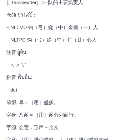
〖teamleader〗∶一队的主要负责人
仓颉 ชางเจ๋ย์ :
– NLCMO 钩（弓）緃（中）金横（一）人
– NLTPO 钩（弓）緃（中）并（廿）心人
注音 จู้อิน:
– ㄉㄨㄟˋ
拼音 พินอิน:
– duì
前缀: 阜＝［用］盛多。
字身: 八豕＝［用］豕分列而行。
字源: 会意，形声－金文
字意: ［用］排列成群。｜［体］排列成群的形。