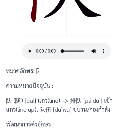
หมวดอักษร: 阝
ความหมายปัจจุบัน :
队 (隊) [duì] แถว(line) –> 排队 [páiduì] เข้า
แถว(line up), 队伍 [duìwu] ขบวน/กองกำลัง
พัฒนาการตัวอักษร :