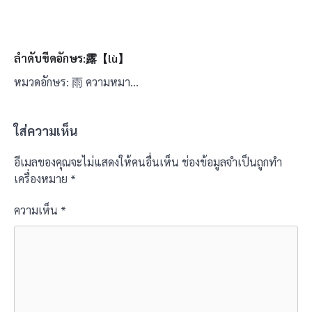
ลำดับขีดอักษร:露【lù】
หมวดอักษร: 雨 ความหมา…
ใส่ความเห็น
อีเมลของคุณจะไม่แสดงให้คนอื่นเห็น
ช่องข้อมูลจำเป็นถูกทำ
เครื่องหมาย
*
ความเห็น
*