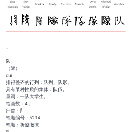
”
队
（隊）
duì
排得整齐的行列：队列。队形。
具有某种性质的集体：队伍。
量词：一队大学生。
笔画数：4；
部首：阝；
笔顺编号：5234
笔顺：折竖撇捺
队