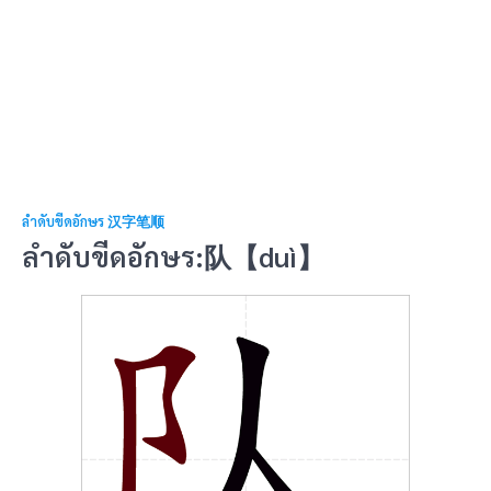
ลำดับขีดอักษร 汉字笔顺
ลำดับขีดอักษร:队【duì】