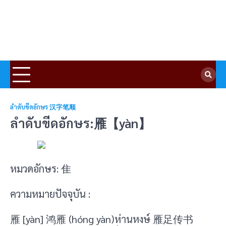
ลำดับขีดอักษร 汉字笔顺
ลำดับขีดอักษร:雁【yàn】
หมวดอักษร: 隹
ความหมายปัจจุบัน :
雁 [yàn] 鸿雁 (hóng yàn)ห่านหงษ์ 雁足传书