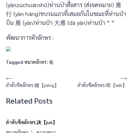
(yànzúchuánshū)ห่านป่าสื่อสาร (ส่งจดหมาย) 雁
行 (yàn háng)ขบวนแถวที่เสมอกันในขณะที่ห่านป่า
บิน 雁 (yàn)ห่านป่า 大雁 (dà yàn)ห่านป่า ” “
พัฒนาการตัวอักษร :
Tagged
หมวดอักษร: 隹
แนะแนว
⟵
⟶
ลำดับขีดอักษร:棚【péng】
ลำดับขีดอักษร:喂【wèi】
เรื่อง
Related Posts
ลำดับขีดอักษร:决【jué】
หมวดอักษร: 冫 ความหมา…