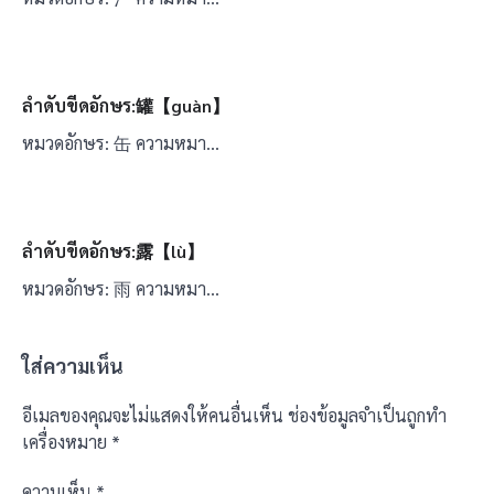
ลำดับขีดอักษร:罐【guàn】
หมวดอักษร: 缶 ความหมา…
ลำดับขีดอักษร:露【lù】
หมวดอักษร: 雨 ความหมา…
ใส่ความเห็น
อีเมลของคุณจะไม่แสดงให้คนอื่นเห็น
ช่องข้อมูลจำเป็นถูกทำ
เครื่องหมาย
*
ความเห็น
*