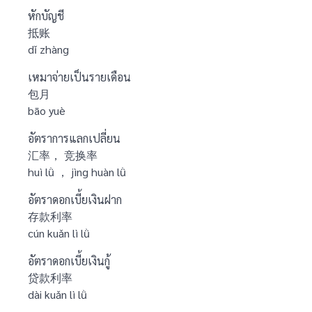
หักบัญชี
抵账
dǐ zhàng
เหมาจ่ายเป็นรายเดือน
包月
bāo yuè
อัตราการแลกเปลี่ยน
汇率， 竞换率
huì lǜ ， jìng huàn lǜ
อัตราดอกเบี้ยเงินฝาก
存款利率
cún kuǎn lì lǜ
อัตราดอกเบี้ยเงินกู้
贷款利率
dài kuǎn lì lǜ