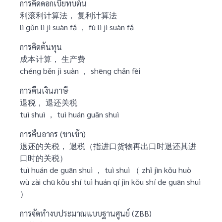
การคิดดอกเบี้ยทบต้น
利滚利计算法， 复利计算法
lì gǔn lì jì suàn fǎ ， fù lì jì suàn fǎ
การคิดต้นทุน
成本计算， 生产费
chéng běn jì suàn ， shēng chǎn fèi
การคืนเงินภาษี
退税， 退还关税
tuì shuì ， tuì huán guān shuì
การคืนอากร (ขาเข้า)
退还的关税， 退税（指进口货物再出口时退还其进
口时的关税）
tuì huán de guān shuì ， tuì shuì （ zhǐ jìn kǒu huò
wù zài chū kǒu shí tuì huán qí jìn kǒu shí de guān shuì
）
การจัดทำงบประมาณแบบฐานศูนย์ (ZBB)