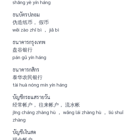
shāng yè yín háng
ธนบัตรปลอม
伪造纸币， 假币
wěi zào zhǐ bì ， jiǎ bì
ธนาคารกรุงเทพ
盘谷银行
pán gǔ yín háng
ธนาคารกสิกร
泰华农民银行
tài huà nóng mín yín háng
บัญชีกระแสรายวัน
经常帐户， 往来帐户， 流水帐
jīng cháng zhàng hù ， wǎng lái zhàng hù ， liú shuǐ
zhàng
บัญชีเงินสด
现金帐户