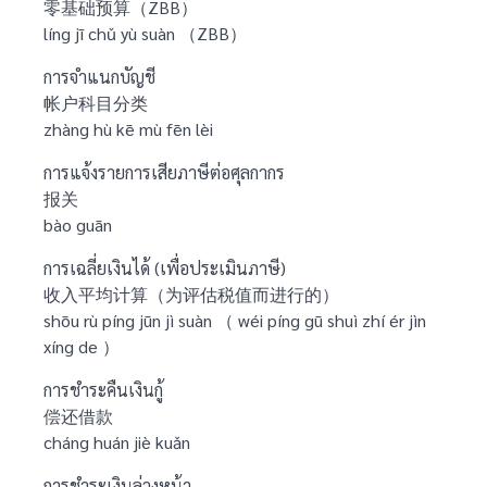
零基础预算（ZBB）
líng jī chǔ yù suàn （ZBB）
การจำแนกบัญชี
帐户科目分类
zhàng hù kē mù fēn lèi
การแจ้งรายการเสียภาษีต่อศุลกากร
报关
bào guān
การเฉลี่ยเงินได้ (เพื่อประเมินภาษี)
收入平均计算（为评估税值而进行的）
shōu rù píng jūn jì suàn （ wéi píng gū shuì zhí ér jìn
xíng de ）
การชำระคืนเงินกู้
偿还借款
cháng huán jiè kuǎn
การชำระเงินล่วงหน้า