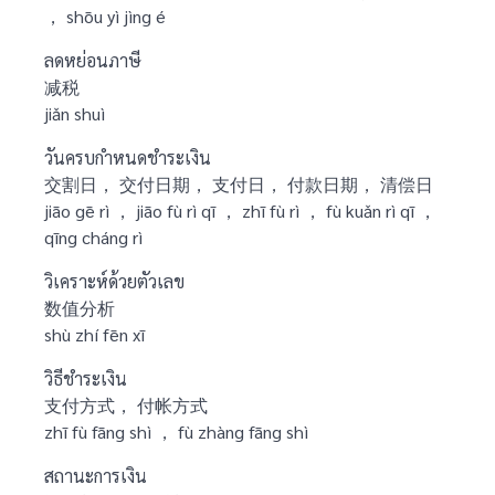
， shōu yì jìng é
ลดหย่อนภาษี
减税
jiǎn shuì
วันครบกำหนดชำระเงิน
交割日， 交付日期， 支付日， 付款日期， 清偿日
jiāo gē rì ， jiāo fù rì qī ， zhī fù rì ， fù kuǎn rì qī ，
qīng cháng rì
วิเคราะห์ด้วยตัวเลข
数值分析
shù zhí fēn xī
วิธีชำระเงิน
支付方式， 付帐方式
zhī fù fāng shì ， fù zhàng fāng shì
สถานะการเงิน