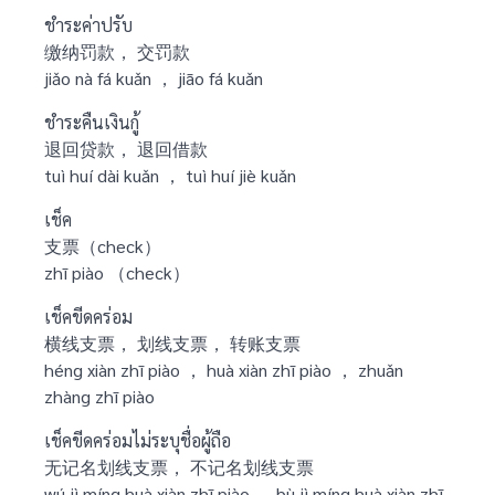
ชำระค่าปรับ
缴纳罚款， 交罚款
jiǎo nà fá kuǎn ， jiāo fá kuǎn
ชำระคืนเงินกู้
退回贷款， 退回借款
tuì huí dài kuǎn ， tuì huí jiè kuǎn
เช็ค
支票（check）
zhī piào （check）
เช็คขีดคร่อม
横线支票， 划线支票， 转账支票
héng xiàn zhī piào ， huà xiàn zhī piào ， zhuǎn
zhàng zhī piào
เช็คขีดคร่อมไม่ระบุชื่อผู้ถือ
无记名划线支票， 不记名划线支票
wú jì míng huà xiàn zhī piào ， bù jì míng huà xiàn zhī