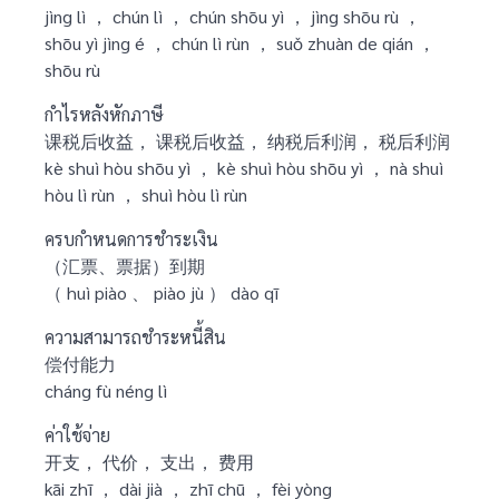
jìng lì ， chún lì ， chún shōu yì ， jìng shōu rù ，
shōu yì jìng é ， chún lì rùn ， suǒ zhuàn de qián ，
shōu rù
กำไรหลังหักภาษี
课税后收益， 课税后收益， 纳税后利润， 税后利润
kè shuì hòu shōu yì ， kè shuì hòu shōu yì ， nà shuì
hòu lì rùn ， shuì hòu lì rùn
ครบกำหนดการชำระเงิน
（汇票、票据）到期
（ huì piào 、 piào jù ） dào qī
ความสามารถชำระหนี้สิน
偿付能力
cháng fù néng lì
ค่าใช้จ่าย
开支， 代价， 支出， 费用
kāi zhī ， dài jià ， zhī chū ， fèi yòng