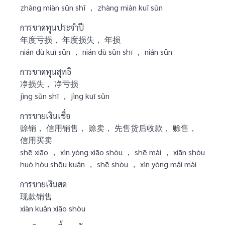
zhàng miàn sǔn shī ， zhàng miàn kuī sǔn
การขาดทุนประจำปี
年度亏损， 年度损失， 年损
nián dù kuī sǔn ， nián dù sǔn shī ， nián sǔn
การขาดทุนสุทธิ
净损失， 净亏损
jìng sǔn shī ， jìng kuī sǔn
การขายเงินเชื่อ
赊销， 信用销售， 赊卖， 先售货后收款， 赊售，
信用买卖
shē xiāo ， xìn yòng xiāo shòu ， shē mài ， xiān shòu
huò hòu shōu kuǎn ， shē shòu ， xìn yòng mǎi mài
การขายเงินสด
现款销售
xiàn kuǎn xiāo shòu