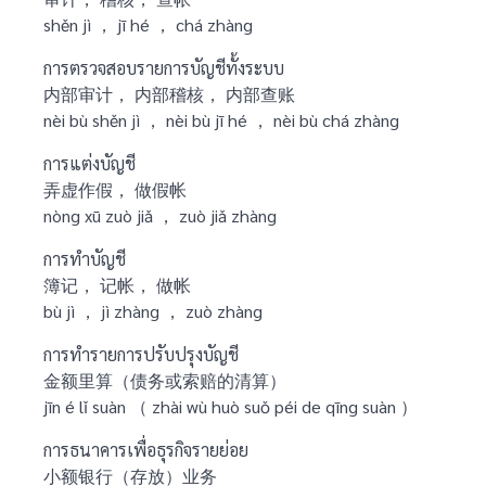
shěn jì ， jī hé ， chá zhàng
การตรวจสอบรายการบัญชีทั้งระบบ
内部审计， 内部稽核， 内部查账
nèi bù shěn jì ， nèi bù jī hé ， nèi bù chá zhàng
การแต่งบัญชี
弄虚作假， 做假帐
nòng xū zuò jiǎ ， zuò jiǎ zhàng
การทำบัญชี
簿记， 记帐， 做帐
bù jì ， jì zhàng ， zuò zhàng
การทำรายการปรับปรุงบัญชี
金额里算（债务或索赔的清算）
jīn é lǐ suàn （ zhài wù huò suǒ péi de qīng suàn ）
การธนาคารเพื่อธุรกิจรายย่อย
小额银行（存放）业务