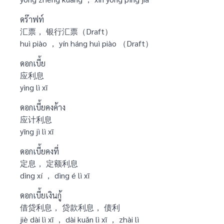
ดร๊าฟท์
汇票， 银行汇票（Draft）
huì piào ， yín háng huì piào （Draft）
ดอกเบี้ย
应利息
yìng lì xī
ดอกเบี้ยคงค้าง
应计利息
yīng jì lì xī
ดอกเบี้ยคงที่
定息， 定额利息
dìng xí ， dìng é lì xī
ดอกเบี้ยเงินกู้
借贷利息， 贷款利息， 债利
jiè dài lì xī ， dài kuǎn lì xī ， zhài lì