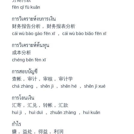
fēn qī fù kuǎn
การวิเคราะห์งบการเงิน
财务报告分析， 财务报表分析
cái wù bào gào fēn xī ， cái wù bào biǎo fēn xī
การวิเคราะห์ต้นทุน
成本分析
chéng běn fèn xī
การสอบบัญชี
查帐， 审计， 审核， 审计学
chá zhàng ， shěn jì ， shěn hé ， shěn jì xué
การโอนเงิน
汇寄， 汇兑， 转帐， 汇款
huì jì ， huì duì ， zhuǎn zhàng ， huì kuǎn
กำไร
赚， 益处， 得益， 利润