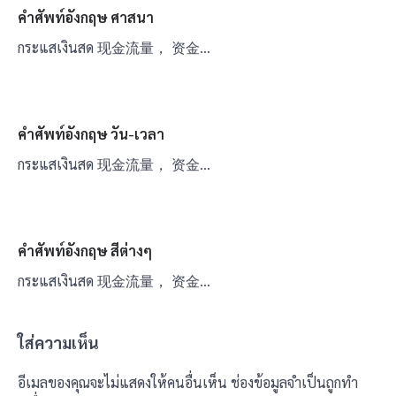
คำศัพท์อังกฤษ ศาสนา
กระแสเงินสด 现金流量， 资金…
คำศัพท์อังกฤษ วัน-เวลา
กระแสเงินสด 现金流量， 资金…
คำศัพท์อังกฤษ สีต่างๆ
กระแสเงินสด 现金流量， 资金…
ใส่ความเห็น
อีเมลของคุณจะไม่แสดงให้คนอื่นเห็น
ช่องข้อมูลจำเป็นถูกทำ