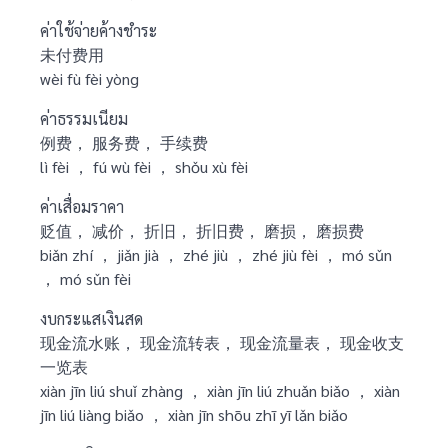
ค่าใช้จ่ายค้างชำระ
未付费用
wèi fù fèi yòng
ค่าธรรมเนียม
例费， 服务费， 手续费
lì fèi ， fú wù fèi ， shǒu xù fèi
ค่าเสื่อมราคา
贬值， 减价， 折旧， 折旧费， 磨损， 磨损费
biǎn zhí ， jiǎn jià ， zhé jiù ， zhé jiù fèi ， mó sǔn
， mó sǔn fèi
งบกระแสเงินสด
现金流水账， 现金流转表， 现金流量表， 现金收支
一览表
xiàn jīn liú shuǐ zhàng ， xiàn jīn liú zhuǎn biǎo ， xiàn
jīn liú liàng biǎo ， xiàn jīn shōu zhī yī lǎn biǎo