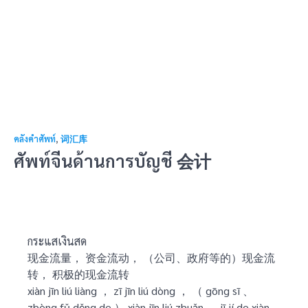
คลังคำศัพท์
,
词汇库
ศัพท์จีนด้านการบัญชี 会计
กระแสเงินสด
现金流量， 资金流动， （公司、政府等的）现金流
转， 积极的现金流转
xiàn jīn liú liàng ， zī jīn liú dòng ， （ gōng sī 、
zhèng fǔ děng de ） xiàn jīn liú zhuǎn ， jī jí de xiàn