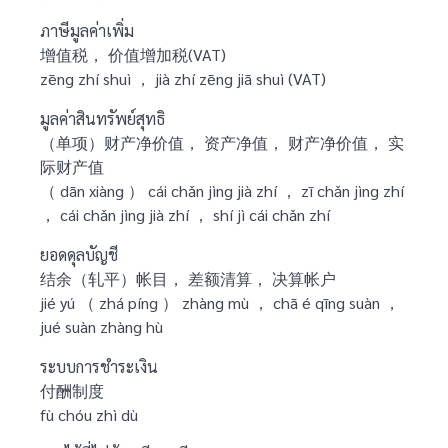
ภาษีมูลค่าเพิ่ม
增值税， 价值增加税(VAT)
zēng zhí shuì ， jià zhí zēng jiā shuì (VAT)
มูลค่าสินทรัพย์สุทธิ
（单项）财产净价值， 资产净值， 财产净价值， 实
际财产值
（ dān xiàng ） cái chǎn jìng jià zhí ， zī chǎn jìng zhí
， cái chǎn jìng jià zhí ， shí jì cái chǎn zhí
ยอดดุลบัญชี
结余（轧平）帐目， 差额清算， 决算帐户
jié yú （ zhá píng ） zhàng mù ， chā é qīng suàn ，
jué suàn zhàng hù
ระบบการชำระเงิน
付酬制度
fù chóu zhì dù