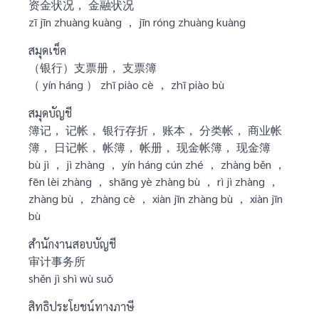
资金状况， 金融状况
zī jīn zhuàng kuàng ， jīn róng zhuàng kuàng
สมุดเช็ค
（银行）支票册， 支票簿
（ yín háng ） zhī piào cè ， zhī piào bù
สมุดบัญชี
簿记， 记帐， 银行存折， 账本， 分类帐， 商业帐
簿， 日记帐， 帐簿， 帐册， 现金帐簿， 现金簿
bù jì ， jì zhàng ， yín háng cún zhé ， zhàng běn ，
fēn lèi zhàng ， shāng yè zhàng bù ， rì jì zhàng ，
zhàng bù ， zhàng cè ， xiàn jīn zhàng bù ， xiàn jīn
bù
สำนักงานสอบบัญชี
审计事务所
shěn jì shì wù suǒ
สิทธิประโยชน์ทางภาษี