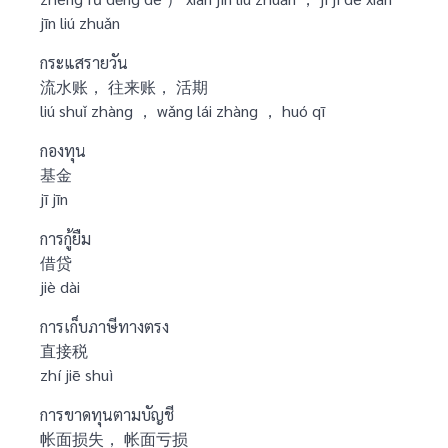
jīn liú zhuǎn
กระแสรายวัน
流水账， 往来账， 活期
liú shuǐ zhàng ， wǎng lái zhàng ， huó qī
กองทุน
基金
jī jīn
การกู้ยืม
借贷
jiè dài
การเก็บภาษีทางตรง
直接税
zhí jiē shuì
การขาดทุนตามบัญชี
帐面损失， 帐面亏损