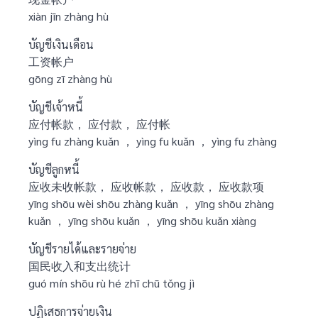
xiàn jīn zhàng hù
บัญชีเงินเดือน
工资帐户
gōng zī zhàng hù
บัญชีเจ้าหนี้
应付帐款， 应付款， 应付帐
yìng fu zhàng kuǎn ， yìng fu kuǎn ， yìng fu zhàng
บัญชีลูกหนี้
应收未收帐款， 应收帐款， 应收款， 应收款项
yīng shōu wèi shōu zhàng kuǎn ， yīng shōu zhàng
kuǎn ， yīng shōu kuǎn ， yīng shōu kuǎn xiàng
บัญชีรายได้และรายจ่าย
国民收入和支出统计
guó mín shōu rù hé zhī chū tǒng jì
ปฏิเสธการจ่ายเงิน