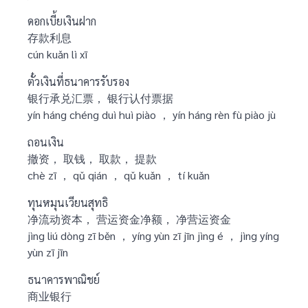
ดอกเบี้ยเงินฝาก
存款利息
cún kuǎn lì xī
ตั๋วเงินที่ธนาคารรับรอง
银行承兑汇票， 银行认付票据
yín háng chéng duì huì piào ， yín háng rèn fù piào jù
ถอนเงิน
撤资， 取钱， 取款， 提款
chè zī ， qǔ qián ， qǔ kuǎn ， tí kuǎn
ทุนหมุนเวียนสุทธิ
净流动资本， 营运资金净额， 净营运资金
jìng liú dòng zī běn ， yíng yùn zī jīn jìng é ， jìng yíng
yùn zī jīn
ธนาคารพาณิชย์
商业银行