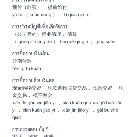
预付（款项）， 提前给付
yù fù （ kuǎn xiàng ）， tí qián gěi fù
การชำระบัญชีเพื่อเลิกกิจการ
（公司等的）停业清理， 清算
（ gōng sī děng de ） tíng yè qīng lǐ ， qīng suàn
การซื้อขายเงินผ่อน
分期付款
fēn qī fù kuǎn
การซื้อขายด้วยเงินสด
现金购物交易， 现款购物取货交易， 现款交易， 现
金交易， 概不赊欠
xiàn jīn gòu wù jiāo yì ， xiàn kuǎn gòu wù qǔ huò jiāo
yì ， xiàn kuǎn jiāo yì ， xiàn jīn jiāo yì ， gài bù shē
qiàn
การตรวจสอบบัญชี
审计， 稽核， 查帐