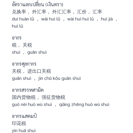
อัตราแลกเปลี่ยน (เงินตรา)
兑换率， 外汇率， 外汇汇率， 汇价， 汇率
duì huàn lǜ ， wài huì lǜ ， wài huì huì lǜ ， huì jià ，
huì lǜ
อากร
税， 关税
shuì ， guān shuì
อากรศุลกากร
关税， 进出口关税
guān shuì ， jìn chū kǒu guān shuì
อากรสรรพสามิต
国内货物税， 强征货物税
guó nèi huò wù shuì ， qiǎng zhēng huò wù shuì
อากรแสตมป์
印花税
yìn huā shuì