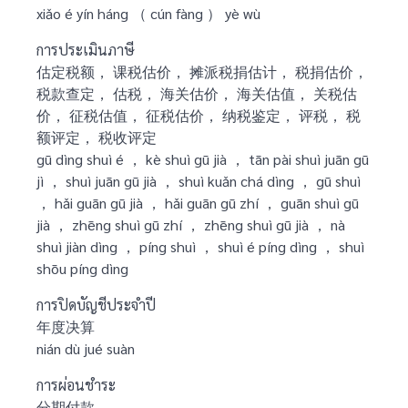
xiǎo é yín háng （ cún fàng ） yè wù
การประเมินภาษี
估定税额， 课税估价， 摊派税捐估计， 税捐估价，
税款查定， 估税， 海关估价， 海关估值， 关税估
价， 征税估值， 征税估价， 纳税鉴定， 评税， 税
额评定， 税收评定
gū dìng shuì é ， kè shuì gū jià ， tān pài shuì juān gū
jì ， shuì juān gū jià ， shuì kuǎn chá dìng ， gū shuì
， hǎi guān gū jià ， hǎi guān gū zhí ， guān shuì gū
jià ， zhēng shuì gū zhí ， zhēng shuì gū jià ， nà
shuì jiàn dìng ， píng shuì ， shuì é píng dìng ， shuì
shōu píng dìng
การปิดบัญชีประจำปี
年度决算
nián dù jué suàn
การผ่อนชำระ
分期付款