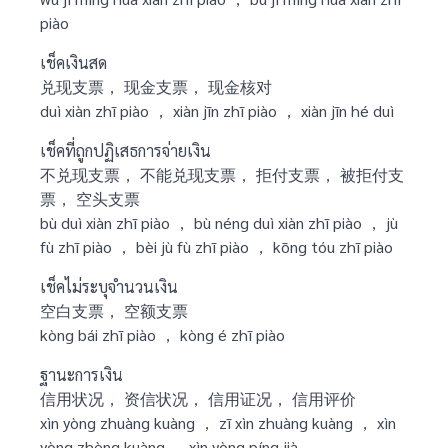
piào
เช็คเงินสด
兑现支票， 现金支票， 现金核对
duì xiàn zhī piào ， xiàn jīn zhī piào ， xiàn jīn hé duì
เช็คที่ถูกปฏิเสธการจ่ายเงิน
不兑现支票， 不能兑现支票， 拒付支票， 被拒付支
票， 空头支票
bù duì xiàn zhī piào ， bù néng duì xiàn zhī piào ， jù
fù zhī piào ， bèi jù fù zhī piào ， kōng tóu zhī piào
เช็คไม่ระบุจำนวนเงิน
空白支票， 空额支票
kòng bái zhī piào ， kòng é zhī piào
ฐานะการเงิน
信用状况， 资信状况， 信用证况， 信用评价
xìn yòng zhuàng kuàng ， zī xìn zhuàng kuàng ， xìn
yòng zhèng kuàng ， xìn yòng píng jià