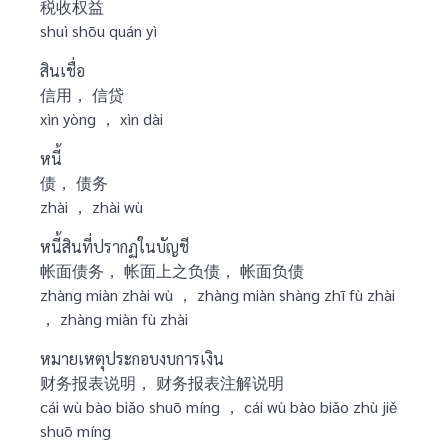
税收权益
shuì shōu quán yì
สินเชื่อ
信用， 信贷
xìn yòng ， xìn dài
หนี้
债， 债务
zhài ， zhài wù
หนี้สินที่ปรากฏในบัญชี
帐面债务， 帐面上之负债， 帐面负债
zhàng miàn zhài wù ， zhàng miàn shàng zhī fù zhài
， zhàng miàn fù zhài
หมายเหตุประกอบงบการเงิน
财务报表说明， 财务报表注解说明
cái wù bào biǎo shuō míng ， cái wù bào biǎo zhù jiě
shuō míng