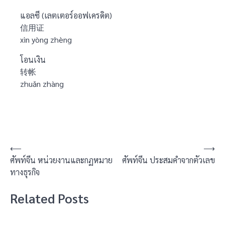
แอลซี (เลตเตอร์ออฟเครดิต)
信用证
xìn yòng zhèng
โอนเงิน
转帐
zhuǎn zhàng
แนะแนว
⟵
⟶
ศัพท์จีน หน่วยงานและกฏหมาย
ศัพท์จีน ประสมคำจากตัวเลข
เรื่อง
ทางธุรกิจ
Related Posts