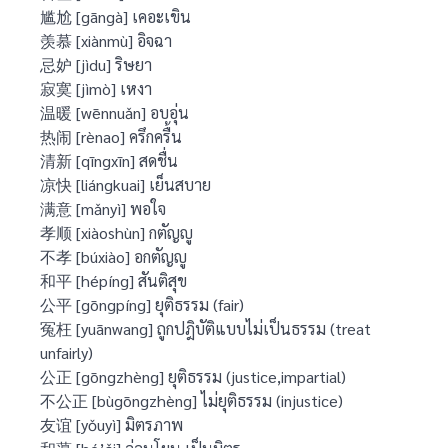
尴尬 [gāngà] เคอะเขิน
羡慕 [xiànmù] อิจฉา
忌妒 [jìdu] ริษยา
寂寞 [jìmò] เหงา
温暖 [wēnnuǎn] อบอุ่น
热闹 [rènao] ครึกครื้น
清新 [qīngxīn] สดชื่น
凉快 [liángkuai] เย็นสบาย
满意 [mǎnyì] พอใจ
孝顺 [xiàoshùn] กตัญญู
不孝 [búxiào] อกตัญญู
和平 [hépíng] สันติสุข
公平 [gōngpíng] ยุติธรรม (fair)
冤枉 [yuānwang] ถูกปฎิบัติแบบไม่เป็นธรรม (treat
unfairly)
公正 [gōngzhèng] ยุติธรรม (justice,impartial)
不公正 [bùgōngzhèng] ไม่ยุติธรรม (injustice)
友谊 [yǒuyì] มิตรภาพ