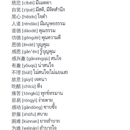
慈悲 [cíbēi] มีเมตตา
自觉 [zìjué] มีสติ, มีจิตสำนึก
黑心 [hēixīn] ใจดำ
人道 [réndào] มีมนุษยธรรม
道德 [dàodé] คุณธรรม
功德 [gōngdé] คุณความดี
恩德 [ēndé] บุญคุณ
感恩 [gǎn’ēn] รู้บุญคุณ
感兴趣 [gǎnxìngqù] สนใจ
有趣 [yǒuqù] น่าสนใจ
不理 [bùlǐ] ไม่สนใจ(ไม่แยแส)
故意 [gùyì] เจตนา
吃醋 [chīcù] หึง
痛苦 [tòngkǔ] ทุกข์ทรมาน
容易 [róngyì] ง่ายดาย
感动 [gǎndòng] ซาบซึ้ง
舒服 [shūfu] สบาย
困难 [kùnnan] ยากลำบาก
为难 [wéinán] ลำบากใจ