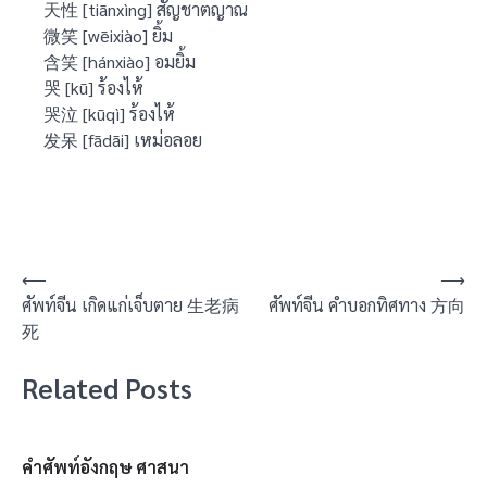
天性 [tiānxìng] สัญชาตญาณ
微笑 [wēixiào] ยิ้ม
含笑 [hánxiào] อมยิ้ม
哭 [kū] ร้องไห้
哭泣 [kūqì] ร้องไห้
发呆 [fādāi] เหม่อลอย
แนะแนว
⟵
⟶
ศัพท์จีน เกิดแก่เจ็บตาย 生老病
ศัพท์จีน คำบอกทิศทาง 方向
เรื่อง
死
Related Posts
คำศัพท์อังกฤษ ศาสนา