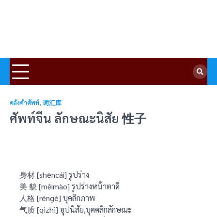
คลังคำศัพท์
,
词汇库
ศัพท์จีน ลักษณะนิสัย 性子
身材 [shēncái] รูปร่าง
美 貌 [měimào] รูปร่างหน้าตาดี
人格 [réngé] บุคลิกภาพ
气质 [qìzhì] อุปนิสัย,บุคคลิกลักษณะ