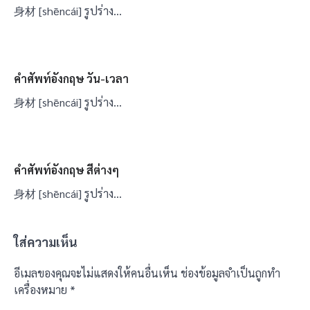
身材 [shēncái] รูปร่าง…
คำศัพท์อังกฤษ วัน-เวลา
身材 [shēncái] รูปร่าง…
คำศัพท์อังกฤษ สีต่างๆ
身材 [shēncái] รูปร่าง…
ใส่ความเห็น
อีเมลของคุณจะไม่แสดงให้คนอื่นเห็น
ช่องข้อมูลจำเป็นถูกทำ
เครื่องหมาย
*