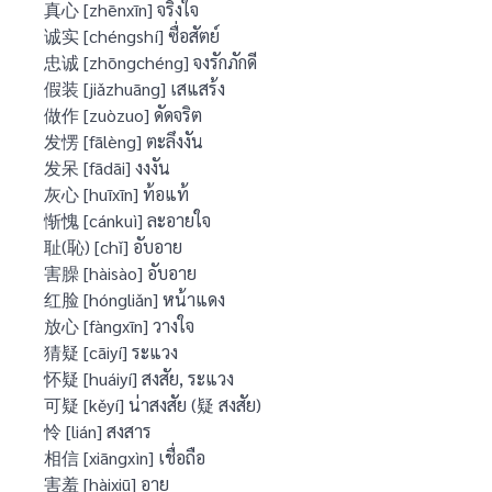
真心 [zhēnxīn] จริงใจ
诚实 [chéngshí] ซื่อสัตย์
忠诚 [zhōngchéng] จงรักภักดี
假装 [jiǎzhuāng] เสแสร้ง
做作 [zuòzuo] ดัดจริต
发愣 [fālèng] ตะลึงงัน
发呆 [fādāi] งงงัน
灰心 [huīxīn] ท้อแท้
惭愧 [cánkuì] ละอายใจ
耻(恥) [chǐ] อับอาย
害臊 [hàisào] อับอาย
红脸 [hóngliǎn] หน้าแดง
放心 [fàngxīn] วางใจ
猜疑 [cāiyí] ระแวง
怀疑 [huáiyí] สงสัย, ระแวง
可疑 [kěyí] น่าสงสัย (疑 สงสัย)
怜 [lián] สงสาร
相信 [xiāngxìn] เชื่อถือ
害羞 [hàixiū] อาย