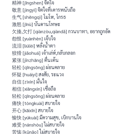
精神 [jīngshen] จิตใจ
敬意 [jìngyì] จิตใจที่เคารพนับถือ
生气 [shēngqì] โมโห, โกรธ
激怒 [jīnù] บันดานโทษะ
欠揍,欠打 [qiànzòu,qiàndǎ] กวนบาทา, อยากถูกอัด
怨恨 [yuànhèn] เจ็บใจ
流泪 [liúlèi] หลั่งน้ำตา
狡猾 [jiǎohuá] เจ้าเล่ห์,กลับกลอก
紧张 [jǐnzhāng] ตื่นเต้น
轻松 [qīngsōng] ผ่อนคลาย
怀疑 [huáiyí] สงสัย, ระแวง
自信 [zìxìn] มั่นใจ
相信 [xiāngxìn] เชื่อถือ
轻松 [qīngsōng] ผ่อนคลาย
痛快 [tòngkuài] สบายใจ
开心 [kāixīn] สบายใจ
愉快 [yúkuài] มีความสุข, เบิกบานใจ
难受 [nánshòu] ไม่สบายใจ
苦恼 [kǔnǎo] ไม่สบายใจ