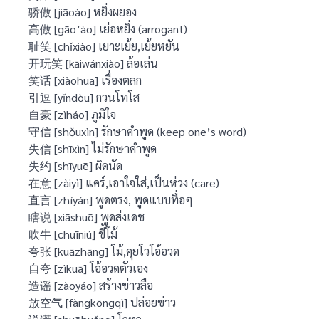
骄傲 [jiāoào] หยิ่งผยอง
高傲 [gāo’ào] เย่อหยิ่ง (arrogant)
耻笑 [chǐxiào] เยาะเย้ย,เย้ยหยัน
开玩笑 [kāiwánxiào] ล้อเล่น
笑话 [xiàohua] เรื่องตลก
引逗 [yǐndòu] กวนโทโส
自豪 [zìháo] ภูมิใจ
守信 [shǒuxìn] รักษาคำพูด (keep one’s word)
失信 [shīxìn] ไม่รักษาคำพูด
失约 [shīyuē] ผิดนัด
在意 [zàiyì] แคร์,เอาใจใส่,เป็นห่วง (care)
直言 [zhíyán] พูดตรง, พูดแบบทื่อๆ
瞎说 [xiāshuō] พูดส่งเดช
吹牛 [chuīniú] ขี้โม้
夸张 [kuāzhāng] โม้,คุยโวโอ้อวด
自夸 [zìkuā] โอ้อวดตัวเอง
造谣 [zàoyáo] สร้างข่าวลือ
放空气 [fàngkōngqì] ปล่อยข่าว