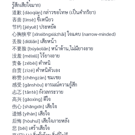
รู้สึกเสียใจมาก)
道歉 [dàoqiàn] กล่าวขอโทษ (เป็นคำกริยา)
吝啬 [lìnsè] ขี้เหนียว
节约 [jiéyuē] ประหยัด
心胸狭窄 [xīnxiōngxiázhǎi] ใจแคบ (narrow-minded)
丢脸 [diūliǎn] เสียหน้า
不要脸 [búyàoliǎn] หน้าด้าน,ไม่มียางอาย
没羞 [méixiū] ไร้ยางอาย
责备 [zébèi] ตำหนิ
自责 [zìzé] ตำหนิตัวเอง
称赞 [chēngzàn] ชมเชย
感受 [gǎnshòu] อารมณ์ความรู้สึก
忐忑 [tǎntè] กังวลกระวาย
高兴 [gāoxìng] ดีใจ
伤心 [shāngxīn] เสียใจ
遗憾 [yíhàn] เสียใจ
后悔 [hòuhuǐ] เสียใจภายหลัง
悲 [bēi] เศร้าเสียใจ