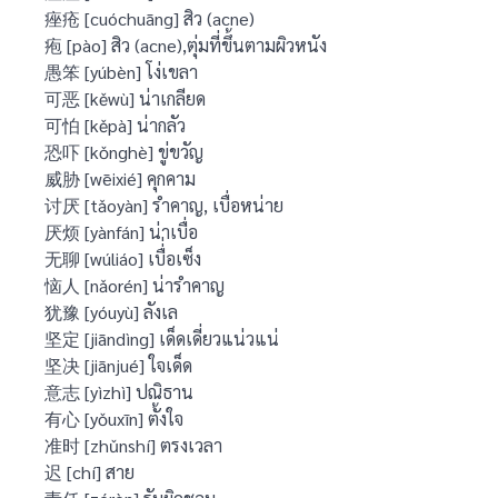
痤疮 [cuóchuāng] สิว (acne)
疱 [pào] สิว (acne),ตุ่มที่ขึ้นตามผิวหนัง
愚笨 [yúbèn] โง่เขลา
可恶 [kěwù] น่าเกลียด
可怕 [kěpà] น่ากลัว
恐吓 [kǒnghè] ขู่ขวัญ
威胁 [wēixié] คุกคาม
讨厌 [tǎoyàn] รำคาญ, เบื่อหน่าย
厌烦 [yànfán] น่าเบื่อ
无聊 [wúliáo] เบื่่อเซ็ง
恼人 [nǎorén] น่ารำคาญ
犹豫 [yóuyù] ลังเล
坚定 [jiāndìng] เด็ดเดี่ยวแน่วแน่
坚决 [jiānjué] ใจเด็ด
意志 [yìzhì] ปณิธาน
有心 [yǒuxīn] ตั้งใจ
准时 [zhǔnshí] ตรงเวลา
迟 [chí] สาย