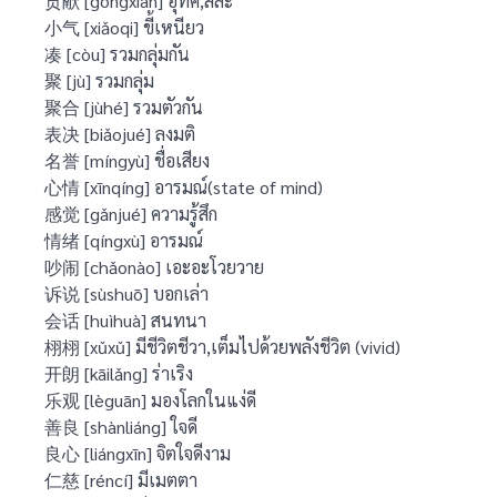
贡献 [gòngxiàn] อุทิศ,สละ
小气 [xiǎoqi] ขี้เหนียว
凑 [còu] รวมกลุ่มกัน
聚 [jù] รวมกลุ่ม
聚合 [jùhé] รวมตัวกัน
表决 [biǎojué] ลงมติ
名誉 [míngyù] ชื่อเสียง
心情 [xīnqíng] อารมณ์(state of mind)
感觉 [gǎnjué] ความรู้สึก
情绪 [qíngxù] อารมณ์
吵闹 [chǎonào] เอะอะโวยวาย
诉说 [sùshuō] บอกเล่า
会话 [huìhuà] สนทนา
栩栩 [xǔxǔ] มีชีวิตชีวา,เต็มไปด้วยพลังชีวิต (vivid)
开朗 [kāilǎng] ร่าเริง
乐观 [lèguān] มองโลกในแง่ดี
善良 [shànliáng] ใจดี
良心 [liángxīn] จิตใจดีงาม
仁慈 [réncí] มีเมตตา