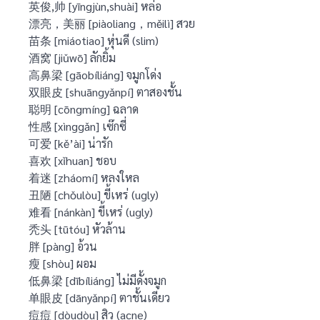
英俊,帅 [yīngjùn,shuài] หล่อ
漂亮，美丽 [piàoliang，měilì] สวย
苗条 [miáotiao] หุ่นดี (slim)
酒窝 [jiǔwō] ลักยิ้ม
高鼻梁 [gāobíliáng] จมูกโด่ง
双眼皮 [shuāngyǎnpí] ตาสองชั้น
聪明 [cōngmíng] ฉลาด
性感 [xìnggǎn] เซ๊กซี่
可爱 [kě’ài] น่ารัก
喜欢 [xǐhuan] ชอบ
着迷 [zháomí] หลงใหล
丑陋 [chǒulòu] ขี้เหร่ (ugly)
难看 [nánkàn] ขี้เหร่ (ugly)
秃头 [tūtóu] หัวล้าน
胖 [pàng] อ้วน
瘦 [shòu] ผอม
低鼻梁 [dībíliáng] ไม่มีดั้งจมูก
单眼皮 [dānyǎnpí] ตาชั้นเดียว
痘痘 [dòudòu] สิว (acne)