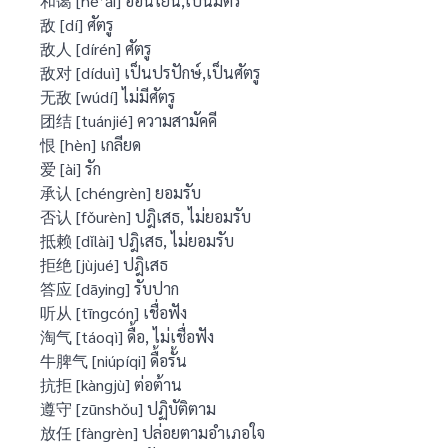
和蔼 [hé’ǎi] อ่อนโยน,เป็นมิตร
敌 [dí] ศัตรู
敌人 [dírén] ศัตรู
敌对 [díduì] เป็นปรปักษ์,เป็นศัตรู
无敌 [wúdí] ไม่มีศัตรู
团结 [tuánjié] ความสามัคคี
恨 [hèn] เกลียด
爱 [ài] รัก
承认 [chéngrèn] ยอมรับ
否认 [fǒurèn] ปฎิเสธ, ไม่ยอมรับ
抵赖 [dǐlài] ปฎิเสธ, ไม่ยอมรับ
拒绝 [jùjué] ปฎิเสธ
答应 [dāying] รับปาก
听从 [tīngcón] เชื่อฟัง
淘气 [táoqì] ดื้อ, ไม่เชื่อฟัง
牛脾气 [niúpíqi] ดื้อรั้น
抗拒 [kàngjù] ต่อต้าน
遵守 [zūnshǒu] ปฏิบัติตาม
放任 [fàngrèn] ปล่อยตามอำเภอใจ