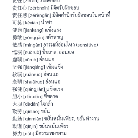
责任 [zérèn] รับผิดชอบ
责任心 [zérènxīn] มีจิตรับผิดชอบ
责任感 [zérèngǎn] มีจิตสำนึกรับผิดชอบในหน้าที่
可笑 [kěxiào] น่าขำ
健康 [jiànkāng] แข็งแรง
勇敢 [yǒnggǎn] กล้าหาญ
敏感 [mǐngǎn] อารมณ์อ่อนไหว (sensitive)
懦弱 [nuòruò] ขี้ขลาด, อ่อนแอ
虚弱 [xūruò] อ่อนแอ
坚强 [jiānqiáng] เข้มแข็ง
软弱 [ruǎnruò] อ่อนแอ
衰弱 [shuāiruò] อ่อนแอ
强健 [qiángjiàn] แข็งแรง
胆小 [dǎnxiǎo] ขึ้ขลาด
大胆 [dàdǎn] ใจกล้า
勤劳 [qínláo] ขยัน
勤勉 [qínmiǎn] ขยันหมั่นเพียร, ขยันทำงาน
勤谨 [qínjin] ขยันหมั่นเพียร
努力 [nǔlì] มีความพยายาม