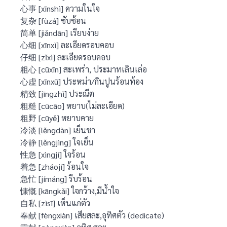
心事 [xīnshì] ความในใจ
复杂 [fùzá] ซับซ้อน
简单 [jiǎndān] เรียบง่าย
心细 [xīnxì] ละเอียดรอบคอบ
仔细 [zǐxì] ละเอียดรอบคอบ
粗心 [cūxīn] สะเพร่า, ประมาทเลินเล่อ
心虚 [xīnxū] ประหม่า/กินปูนร้อนท้อง
精致 [jīngzhì] ประณีต
粗糙 [cūcāo] หยาบ(ไม่ละเอียด)
粗野 [cūyě] หยาบคาย
冷淡 [lěngdàn] เย็นชา
冷静 [lěngjìng] ใจเย็น
性急 [xìngjí] ใจร้อน
着急 [zháojí] ร้อนใจ
急忙 [jímáng] รีบร้อน
慷慨 [kāngkǎi] ใจกว้าง,มีน้ำใจ
自私 [zìsī] เห็นแก่ตัว
奉献 [fèngxiàn] เสียสละ,อุทิศตัว (dedicate)