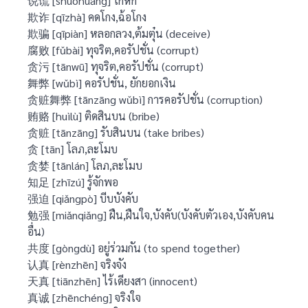
说谎 [shuōhuǎng] โกหก
欺诈 [qīzhà] คดโกง,ฉ้อโกง
欺骗 [qīpiàn] หลอกลวง,ต้มตุ๋น (deceive)
腐败 [fǔbài] ทุจริต,คอรัปชั่น (corrupt)
贪污 [tānwū] ทุจริต,คอรัปชั่น (corrupt)
舞弊 [wǔbì] คอรัปชั่น, ยักยอกเงิน
贪赃舞弊 [tānzāng wǔbì] การคอรัปชั่น (corruption)
贿赂 [huìlù] ติดสินบน (bribe)
贪赃 [tānzāng] รับสินบน (take bribes)
贪 [tān] โลภ,ละโมบ
贪婪 [tānlán] โลภ,ละโมบ
知足 [zhīzú] รู้จักพอ
强迫 [qiǎngpò] บีบบังคับ
勉强 [miǎnqiǎng] ฝืน,ฝืนใจ,บังคับ(บังคับตัวเอง,บังคับคน
อื่น)
共度 [gòngdù] อยู่ร่วมกัน (to spend together)
认真 [rènzhēn] จริงจัง
天真 [tiānzhēn] ไร้เดียงสา (innocent)
真诚 [zhēnchéng] จริงใจ