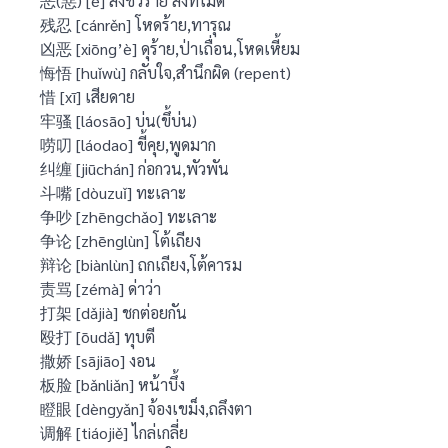
恶(惡) [è] สิ่งชั่วร้าย สิ่งที่ไม่ดี
残忍 [cánrěn] โหดร้าย,ทารุณ
凶恶 [xiōng’è] ดุร้าย,ป่าเถื่อน,โหดเหี้ยม
悔悟 [huǐwù] กลับใจ,สำนึกผิด (repent)
惜 [xī] เสียดาย
牢骚 [láosāo] บ่น(ขึ้บ่น)
唠叨 [láodao] ขี้คุย,พูดมาก
纠缠 [jiūchán] ก่อกวน,พัวพัน
斗嘴 [dòuzuǐ] ทะเลาะ
争吵 [zhēngchǎo] ทะเลาะ
争论 [zhēnglùn] โต้เถียง
辩论 [biànlùn] ถกเถียง,โต้คารม
责骂 [zémà] ด่าว่า
打架 [dǎjià] ชกต่อยกัน
殴打 [ōudǎ] ทุบตี
撒娇 [sājiāo] งอน
板脸 [bǎnliǎn] หน้าบึ้ง
瞪眼 [dèngyǎn] จ้องเขม็ง,ถลึงตา
调解 [tiáojiě] ไกล่เกลี่ย