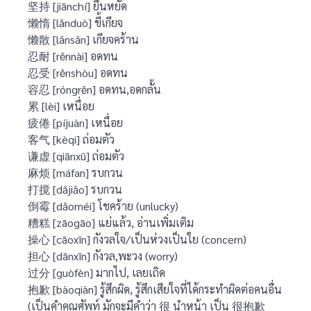
坚持 [jiānchí] ยืนหยัด
懒惰 [lǎnduò] ขี้เกียจ
懒散 [lǎnsǎn] เกียจคร้าน
忍耐 [rěnnài] อดทน
忍受 [rěnshòu] อดทน
容忍 [róngrěn] อดทน,อดกลั้น
累 [lèi] เหนื่อย
疲倦 [píjuàn] เหนื่อย
客气 [kèqi] ถ่อมตัว
谦虚 [qiānxū] ถ่อมตัว
麻烦 [máfan] รบกวน
打搅 [dǎjiǎo] รบกวน
倒霉 [dǎoméi] โชคร้าย (unlucky)
糟糕 [zāogāo] แย่แล้ว, อ่านเพิ่มเติม
操心 [cāoxīn] กังวลใจ/เป็นห่วงเป็นใย (concern)
担心 [dānxīn] กังวล,พะวง (worry)
过分 [guòfèn] มากไป, เลยเถิด
抱歉 [bàoqiàn] รู้สึกผิด, รู้สึกเสียใจที่ได้กระทำผิดต่อคนอื่น
(เป็นคำคุณศัพท์ มักจะมีคำว่า 很 นำหน้า เป็น 很抱歉