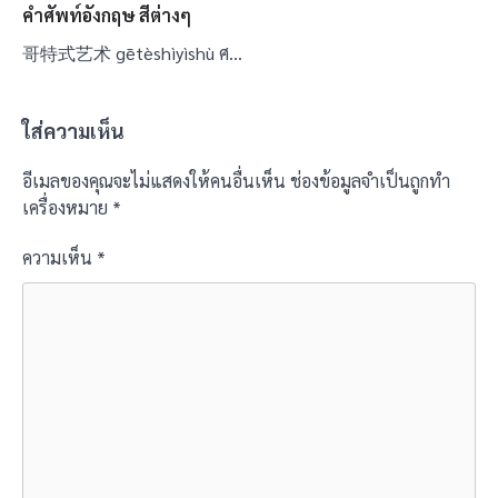
คำศัพท์อังกฤษ สีต่างๆ
哥特式艺术 gētèshìyìshù ศ…
ใส่ความเห็น
อีเมลของคุณจะไม่แสดงให้คนอื่นเห็น
ช่องข้อมูลจำเป็นถูกทำ
เครื่องหมาย
*
ความเห็น
*