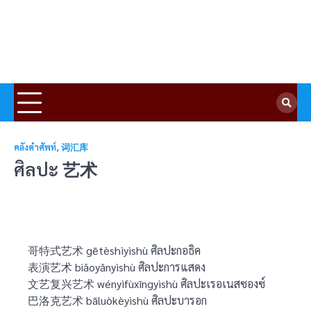
คลังคำศัพท์
,
词汇库
ศิลปะ 艺术
哥特式艺术 gētèshìyìshù ศิลปะกอธิค
表演艺术 biǎoyǎnyìshù ศิลปะการแสดง
文艺复兴艺术 wényìfùxīngyìshù ศิลปะเรอเนสซองซ์
巴洛克艺术 bāluòkèyìshù ศิลปะบารอก