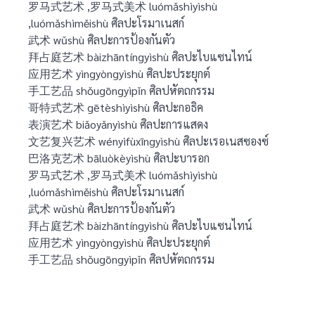
罗马式艺术 ,罗马式美术 luómǎshìyìshù
,luómǎshìměishù ศิลปะโรมาเนสก์
武术 wǔshù ศิลปะการป้องกันตัว
拜占庭艺术 bàizhāntíngyìshù ศิลปะไบแซนไทน์
应用艺术 yìngyòngyìshù ศิลปะประยุกต์
手工艺品 shǒugōngyìpǐn ศิลปหัตถกรรม
哥特式艺术 gētèshìyìshù ศิลปะกอธิค
表演艺术 biǎoyǎnyìshù ศิลปะการแสดง
文艺复兴艺术 wényìfùxīngyìshù ศิลปะเรอเนสซองซ์
巴洛克艺术 bāluòkèyìshù ศิลปะบารอก
罗马式艺术 ,罗马式美术 luómǎshìyìshù
,luómǎshìměishù ศิลปะโรมาเนสก์
武术 wǔshù ศิลปะการป้องกันตัว
拜占庭艺术 bàizhāntíngyìshù ศิลปะไบแซนไทน์
应用艺术 yìngyòngyìshù ศิลปะประยุกต์
手工艺品 shǒugōngyìpǐn ศิลปหัตถกรรม