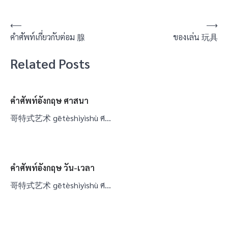
แนะแนว
⟵
⟶
คำศัพท์เกี่ยวกับต่อม 腺
ของเล่น 玩具
เรื่อง
Related Posts
คำศัพท์อังกฤษ ศาสนา
哥特式艺术 gētèshìyìshù ศ…
คำศัพท์อังกฤษ วัน-เวลา
哥特式艺术 gētèshìyìshù ศ…