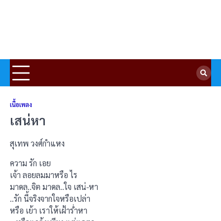
เนื้อเพลง
เสน่หา
สุเทพ วงศ์กำแหง
ความ รัก เอย
เจ้า ลอยลมมาหรือ ไร
มาดล..จิต มาดล..ใจ เสน่-หา
..รัก นี้จริงจากใจหรือเปล่า
หรือ เย้า เราให้เฝ้าร่ำหา