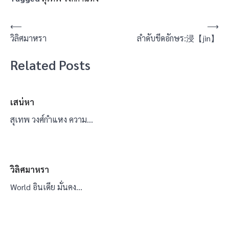
แนะแนว
⟵
⟶
วิลิศมาหรา
ลำดับขีดอักษร:浸【jìn】
เรื่อง
Related Posts
เสน่หา
สุเทพ วงศ์กำแหง ความ…
วิลิศมาหรา
World อินเดีย มั่นคง…