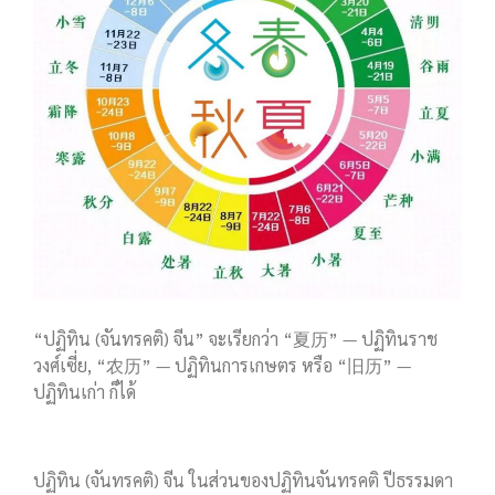
“ปฏิทิน (จันทรคติ) จีน” จะเรียกว่า “夏历” — ปฏิทินราช
วงศ์เซี่ย, “农历” — ปฏิทินการเกษตร หรือ “旧历” —
ปฏิทินเก่า ก็ได้
ปฏิทิน (จันทรคติ) จีน ในส่วนของปฏิทินจันทรคติ ปีธรรมดา