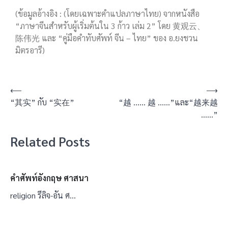
(ข้อมูลอ้างอิง : (โดยเฉพาะคำแปลภาษาไทย) จากหนังสือ
“ภาษาจีนสำหรับผู้เริ่มต้นใน 3 ก้าว เล่ม 2” โดย 黄观云、
陈伟光 และ “คู่มือคำทับศัพท์ จีน – ไทย” ของ อ.ยงชวน
มิตรอารี)
⟵
⟶
“其实” กับ “实在”
“越 …… 越 ……”และ“越来越
……”
Related Posts
คำศัพท์อังกฤษ ศาสนา
religion รีลิจ-อัน ศ…