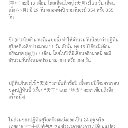
(平年) จะมี 12 เดือน โดยเดือนใหญ่ (大月) มี 30 วัน เดือน
เล็ก (小月) มี 29 วัน ตลอดทั้งปี รวมกันจะมี 354 หรือ 355
วัน
ซึ่ง (การนับจำนวนวันแบบนี้) ทำให้จำนวนวันน้อยกว่าปฏิทิน
สุริยคติเฉลี่ยประมาณ 11 วัน ดังนั้น ทุก 19 ปี ก็จะมีเดือน
อธิกมาส (闰月) 7 เดือน โดยในปีที่มีเดือนอธิกมาสนี้ จะมี
จำนวนวันทั้งหมดประมาณ 383 หรือ 384 วัน
ปฏิทินจีนจะใช้
“天支”
มาบันทึกชื่อปี เมื่อครบปีก็จะครบรอบ
ของปฏิทินนี้ (เรื่อง “天干” และ “地支” จะมาเขียนถึงอีก
ครั้งหนึ่ง)
ในส่วนของปฏิทินสุริยคติจะแบ่งออกเป็น 24 ฤดู หรือ
เทศกาล
“二十四节气”
(24 ช่วงเวลาของการเปลี่ยนแปลง