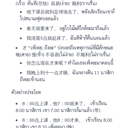
(เร็ว) ทันที(尽快) 容易(ง่าย) 顺利(ราบรื่น)
他下课后就到足球场去了。หลังเลิกเรียนเขาก็
ไปสนามฟุตบอลแล้ว
春天就要来了。 ฤดูใบไม้ผลิใกล้จะมาถึงแล้ว
我清晨5点就起床了。ฉันตีห้าก็ตื่นนอนแล้ว
才 “เพิ่งจะ, ถึงจะ” บ่งบอกถึงเหตุการณ์ที่มีลักษณะ
晚(สาย) 慢(ช้า) 不容易(ไม่ง่าย) 不顺利(ไม่ราบรื่น)
你怎么现在才来呢？ทำไมเธอเพิ่งจะมาตอนนี้
我晚上到十一点才睡。ฉันกลางคืน 11 นาฬิกา
ถึงจะเข้านอน
ตัวอย่างประโยค
8：00点上课，他7：00就来了。 เข้าเรียน
8.00 นาฬิการ เขา 7.00 นาฬิการก็มาแล้ว (早)
8：00点上课，他8：00才来。 เข้าเรียน 8.00
นาฬิกา เขา 8.30 เพิ่งจะมา (晚)