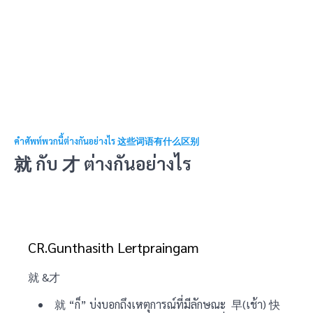
คำศัพท์พวกนี้ต่างกันอย่างไร 这些词语有什么区别
就 กับ 才 ต่างกันอย่างไร
CR.Gunthasith Lertpraingam
就 &才
就 “ก็” บ่งบอกถึงเหตุการณ์ที่มีลักษณะ 早(เช้า) 快