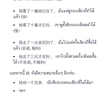
我看了一遍就记住了。 ฉันแค่ดูรอบเดียวก็จำได้
แล้ว (快)
他看了十遍才记住。 เขาดูตั้งสิบรอบเพิ่งจะจำได้
(慢)
我去了一次就买到了。 ฉันไปแค่ครั้งเดียวก็ซื้อได้
แล้ว (容易, 顺利)
他去了三次才买到 。 เขาไปตั้งสามครั้งเพิ่งจะซื้อ
ได้ (不容易, 不顺利)
นอกจากนี้ 就 ยังมีความหมายอื่นๆ อีกเช่น
就你一个没来。 (มีเพียง)เธอคนเดียวที่ไม่ได้มา
ฯลฯ