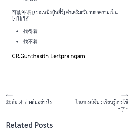
可能补语 [เข่อเหนิงปู๋หยี่ว์] คำเสริมกริยาบอกความเป็น
ไปได้ ใช้
找得着
找不着
CR.Gunthasith Lertpraingam
⟵
⟶
就 กับ 才 ต่างกันอย่างไร
ไวยากรณ์จีน : เรียนรู้การใช้
“了”
Related Posts