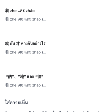
着 zhe และ zháo
着 zhe เจอ และ zháo เ…
就 กับ 才 ต่างกันอย่างไร
着 zhe เจอ และ zháo เ…
“的”、”地” และ “得”
着 zhe เจอ และ zháo เ…
ใส่ความเห็น