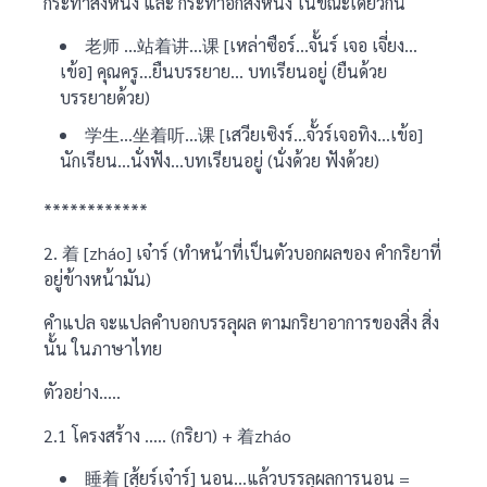
กระทำสิ่งหนึ่ง และ กระทำอีกสิ่งหนึ่ง ในขณะเดียวกัน
老师 …站着讲…课 [เหล่าซือร์…จั้นร์ เจอ เจี่ยง…
เข้อ] คุณครู…ยืนบรรยาย… บทเรียนอยู่ (ยืนด้วย
บรรยายด้วย)
学生…坐着听…课 [เสวียเซิงร์…จั้วร์เจอทิง…เข้อ]
นักเรียน…นั่งฟัง…บทเรียนอยู่ (นั่งด้วย ฟังด้วย)
************
2. 着 [zháo] เจ๋าร์ (ทำหน้าที่เป็นตัวบอกผลของ คำกริยาที่
อยู่ข้างหน้ามัน)
คำแปล จะแปลคำบอกบรรลุผล ตามกริยาอาการของสิ่ง สิ่ง
นั้น ในภาษาไทย
ตัวอย่าง…..
2.1 โครงสร้าง ….. (กริยา) + 着zháo
睡着 [สุ้ยร์เจ๋าร์] นอน…แล้วบรรลุผลการนอน =