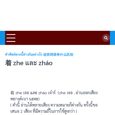
คำศัพท์พวกนี้ต่างกันอย่างไร 这些词语有什么区别
着 zhe และ zháo
着 zhe เจอ และ zháo เจ๋าร์ (zhe เจอ ..อ่านออกเสียง
พยางค์เบา นะคะ)
( คำนี้ อ่านได้หลายเสียง ความหมายก็ต่างกัน ครั้งนี้ขอ
เสนอ 2 เสียง ที่มีความถี่ในการใช้สูงกว่า )