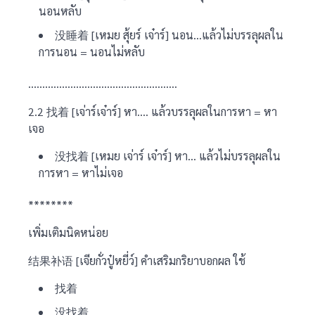
นอนหลับ
没睡着 [เหมย สุ้ยร์ เจ๋าร์] นอน…แล้วไม่บรรลุผลใน
การนอน = นอนไม่หลับ
……………………………………………..
2.2 找着 [เจ่าร์เจ๋าร์] หา…. แล้วบรรลุผลในการหา = หา
เจอ
没找着 [เหมย เจ่าร์ เจ๋าร์] หา… แล้วไม่บรรลุผลใน
การหา = หาไม่เจอ
********
เพิ่มเติมนิดหน่อย
结果补语 [เจียกั่วปู๋หยี่ว์] คำเสริมกริยาบอกผล ใช้
找着
没找着