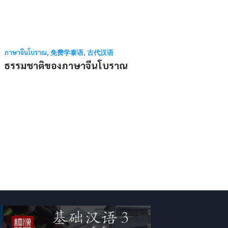
ภาษาจีนโบราณ
,
免费学泰语
,
古代汉语
ธรรมชาติของภาษาจีนโบราณ