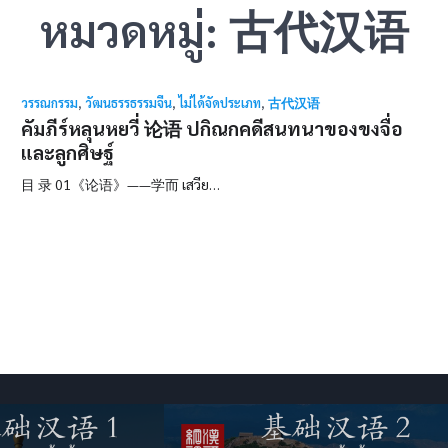
หมวดหมู่:
古代汉语
วรรณกรรม
,
วัฒนธรรธรรมจีน
,
ไม่ได้จัดประเภท
,
古代汉语
คัมภีร์หลุนหยวี่ 论语 ปกิณกคดีสนทนาของขงจื่อ
และลูกศิษฐ์
目 录 01《论语》——学而 เสวีย…