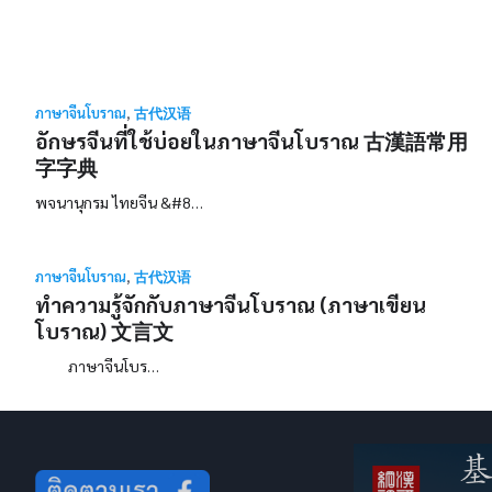
ภาษาจีนโบราณ
,
古代汉语
อักษรจีนที่ใช้บ่อยในภาษาจีนโบราณ 古漢語常用
字字典
พจนานุกรม ไทยจีน &#8…
ภาษาจีนโบราณ
,
古代汉语
ทำความรู้จักกับภาษาจีนโบราณ (ภาษาเขียน
โบราณ) 文言文
ภาษาจีนโบร…