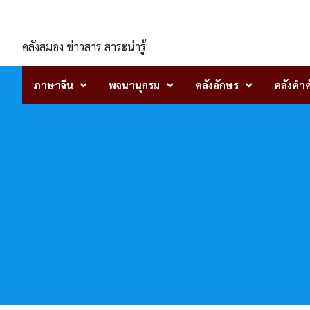
Skip
ENLIGHTENTH
to
content
คลังสมอง ข่าวสาร สาระน่ารู้
ภาษาจีน
พจนานุกรม
คลังอักษร
คลังคำศ