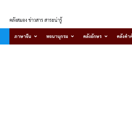
Skip
ENLIGHTENTH
to
content
คลังสมอง ข่าวสาร สาระน่ารู้
ภาษาจีน
พจนานุกรม
คลังอักษร
คลังคำศ