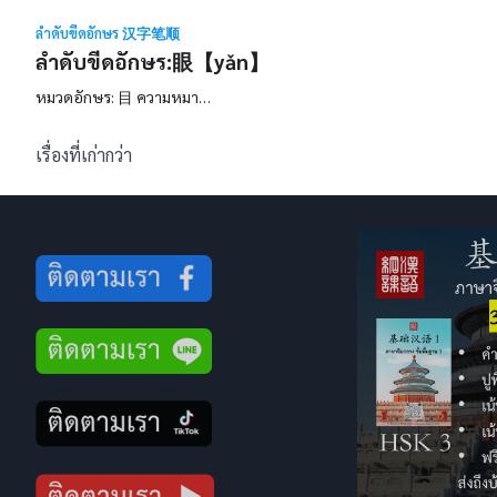
ลำดับขีดอักษร 汉字笔顺
ลำดับขีดอักษร:眼【yǎn】
หมวดอักษร: 目 ความหมา…
แนะแนว
เรื่องที่เก่ากว่า
เรื่อง