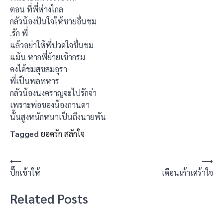
ตอน ที่พี่ห่างไกล
กลัวน้องปันใจให้ชายอื่นชม
.รัก พี่
แล้วอย่าให้พี่ปวดใจขื่นขม
แม้น หากพี่ย้ายเข้ากรม
คงได้ชมสุขสมอุรา
พี่เป็นพลทหาร
กลัวน้องนงคราญจะไปรักจ่า
เพราะพ่อของน้องกานดา
นั้นสูงหนักหนาเป็นถึงนายพัน
Tagged
ยอดรัก สลักใจ
แนะแนว
⟵
⟶
ปั๊กเข้าให้
เดือนเก้าเศร้าใจ
เรื่อง
Related Posts