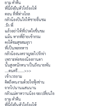
ยาม ค่ำคืน
พี่นี้ยังยืนหัวใจร้องไห้
ตอน ที่พี่ห่างไกล
กลัวน้องปันใจให้ชายอื่นชม
.รัก พี่
แล้วอย่าให้พี่ปวดใจขื่นขม
แม้น หากพี่ย้ายเข้ากรม
คงได้ชมสุขสมอุรา
พี่เป็นพลทหาร
กลัวน้องนงคราญจะไปรักจ่า
เพราะพ่อของน้องกานดา
นั้นสูงหนักหนาเป็นถึงนายพัน
….ดนตรี…….>>>
เข้าเวรยาม
คิดถึงคนงามด้วยใจฟุ้งซ่าน
จากไปนานแสนนาน
กลัวแม่ตาหวานน้อง จะเปลี่ยนใจ
ยาม ค่ำคืน
พี่นี้ยังยืนหัวใจร้องไห้