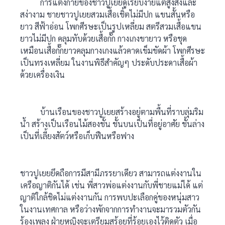
การแต่งกายของชาวปูเยยดูเรียบง่ายแต่สูงส่งและ
สง่างาม ชายชาวปูเยยสวมเสื้อเชิ้ตไม่มีปก แขนสั้นหรือ
ยาว สีฟ้าอ่อน โพกศีรษะเป็นรูปเหลี่ยม สตรีสวมเสื้อแขน
ยาวไม่มีปก คลุมทับด้วยเสื้อกั๊ก กางเกงขายาว หรือชุด
เหมือนเสื้อกั๊กยาวคลุมกางเกงแล้วคาดเข็มขัดผ้า โพกศีรษะ
เป็นทรงเหลี่ยม ในงานพิธีสำคัญๆ ประดับประดาเสื้อผ้า
ด้วยเครื่องเงิน
บ้านเรือนของชาวปูเยยสร้างอยู่ตามพื้นที่ราบลุ่มริม
น้ำ สร้างเป็นเรือนไม้สองชั้น ชั้นบนเป็นที่อยู่อาศัย ชั้นล่าง
เป็นที่เลี้ยงสัตว์หรือเก็บฟืนหรือฟาง
ชาวปูเยยยึดถือการมีสามีภรรยาเดียว สามารถแต่งงานใน
เครือญาติกันได้ เช่น พี่สาวพ่อแต่งงานกับพี่ชายแม่ได้ แต่
ญาติใกล้ชิดไม่แต่งงานกัน การพบปะเลือกคู่ของหนุ่มสาว
ในงานเทศกาล หรือว่างพักจากการทำงานจะมารวมตัวกัน
ร้องเพลง ฝ่ายหญิงจะเตรียมสร้อยที่ร้อยเองไว้ติดตัว เมื่อ