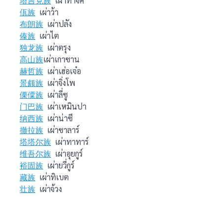
塔吉克族
เผ่าทาจิค
佤族
เผ่าว้า
布朗族
เผ่าปลัง
傣族
เผ่าไต
独龙族
เผ่าตรุง
高山族
เผ่าเกาซาน
赫哲族
เผ่าเฮ่อเจ๋อ
景颇族
เผ่าจิ่งโพ
傈僳族
เผ่าลี่ซู
门巴族
เผ่าเหมินปา
纳西族
เผ่าน่าซี
撤拉族
เผ่าซาลาร์
塔塔尔族
เผ่าทาทาร์
维吾尔族
เผ่าอุยกูร์
裕固族
เผ่ายวี่กูร์
藏族
เผ่าทิเบต
壮族
เผ่าจ้วง