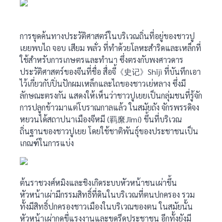
การขุดค้นทางประวัติศาสตร์ในบริเวณถิ่นที่อยู่ของชาวปู
เยยพบไถ จอบ เสียม พลั่ว ที่ทำด้วยโลหะสำริดและเหล็กที่
ใช้สำหรับการเกษตรและทำนา ซึ่งตรงกับพงศาวดาร
ประวัติศาสตร์ของจีนที่ชื่อ สื่อจี้《史记》Shǐjì ที่บันทึกเอา
ไว้เกี่ยวกับปิ่นปักผมเหล็กและไถของชาวเย่หลาง ซึ่งมี
ลักษณะตรงกัน แสดงให้เห็นว่าชาวปูเยยเป็นกลุ่มชนที่รู้จัก
การปลูกข้าวมาแต่โบราณกาลแล้ว ในสมัยถัง จักรพรรดิจง
หยวนได้สถาปนาเมืองจีหมี (羁縻Jīmí) ขึ้นที่บริเวณ
ถิ่นฐานของชาวปูเยย โดยใช้ชาติพันธุ์ของประชาชนเป็น
เกณฑ์ในการแบ่ง
ต้นราชวงศ์หมิงและชิงเกิดระบบหัวหน้าชนเผ่าขึ้น
หัวหน้าเผ่ามีกรรมสิทธิ์ที่ดินในบริเวณที่ตนปกครอง รวม
ทั้งมีสิทธิ์ปกครองชาวเมืองในบริเวณของตน ในสมัยนั้น
หัวหน้าเผ่ากดขี่แรงงานและขูดรีดประชาชน อีกทั้งยังมี