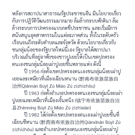
หลังการสถาปนาสาธารณรัฐประชาชนจีน มีนโยบายเกี่ยว
กับการปฏิวัติวัฒนธรรมมากมาย ล้มล้างระบบศักดินา ล้ม
ล้างระบบการปกครองแบบกดขี่ประชาชน และเริ่มมีการ
สนับสนุนอุตสาหกรรมในแต่ละภาคส่วน ทั้งในระดับครัว
เรือนจนถึงระดับตำบลและจังหวัด ด้วยนโยบายเกี่ยวกับ
ชนกลุ่มน้อยของรัฐบาลใหม่นี้เอง รัฐบาลได้สถาปนา
บริเวณถิ่นที่อยู่อาศัยของชาวปูเยยให้เป็นเขตปกครอง
ตนเองชนกลุ่มน้อยเผ่าปูเยยขึ้นหลายแห่ง ดังนี้
ปี 1956 ก่อตั้งเขตปกครองตนเองชนกลุ่มน้อยเผ่าปู
เยยและเหมียวที่เมืองเฉียนหนาน (黔南布依族苗族自
治州Qiánnán Bùyī Zú Miáo Zú zìzhìzhōu)
ปี 1963 ก่อตั้งอำเภอปกครองตนเองชนกลุ่มน้อยเผ่า
ปูเยยและเหมียวที่เมืองเจิ้นหนิง (镇宁布依族苗族自治
县Zhènnínɡ Bùyī Zú Miáo Zú zìzhìxiàn)
ปี 1982 ได้ก่อตั้งเขตปกครองตนเองเผ่าปูเยยขึ้นที่
เฉียนซีหนาน (黔西南布依族自治州Qiánxīnán Bùyī Zú
zìzhìzhōu) และอำเภอปกครองตนเองชนกลุ่มน้อยเผ่าปู