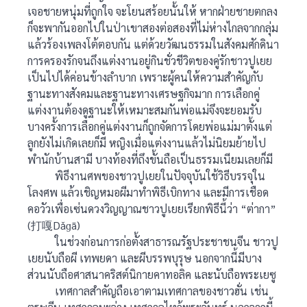
เจอชายหนุ่มที่ถูกใจ จะโยนสร้อยนั้นให้ หากฝ่ายชายตกลง
ก็จะพากันออกไปในป่าเขาสองต่อสองที่ไม่ห่างไกลจากกลุ่ม
แล้วร้องเพลงโต้ตอบกัน แต่ด้วยวัฒนธรรมในสังคมศักดินา
การครองรักจนถึงแต่งงานอยู่กินชั่วชีวิตของคู่รักชาวปูเยย
เป็นไปได้ค่อนข้างลำบาก เพราะผู้คนให้ความสำคัญกับ
ฐานะทางสังคมและฐานะทางเศรษฐกิจมาก การเลือกคู่
แต่งงานต้องดูฐานะให้เหมาะสมกันพ่อแม่จึงจะยอมรับ
บางครั้งการเลือกคู่แต่งงานก็ถูกจัดการโดยพ่อแม่มาตั้งแต่
ลูกยังไม่เกิดเลยก็มี หญิงเมื่อแต่งงานแล้วไม่นิยมย้ายไป
พำนักบ้านสามี บางท้องที่ถึงขั้นถือเป็นธรรมเนียมเลยก็มี
พิธีงานศพของชาวปูเยยในปัจจุบันใช้วิธีบรรจุใน
โลงศพ แล้วเชิญหมอผีมาทำพิธีเบิกทาง และมีการเชือด
คอวัวเพื่อเซ่นดวงวิญญาณชาวปูเยยเรียกพิธีนี้ว่า “ต่ากา”
(打嘎Dǎɡā)
ในช่วงก่อนการก่อตั้งสาธารณรัฐประชาชนจีน ชาวปู
เยยนับถือผี เทพยดา และผีบรรพบุรุษ นอกจากนี้มีบาง
ส่วนนับถือศาสนาคริสต์นิกายคาทอลิค และนับถือพระเยซู
เทศกาลสำคัญถือเอาตามเทศกาลของชาวฮั่น เช่น