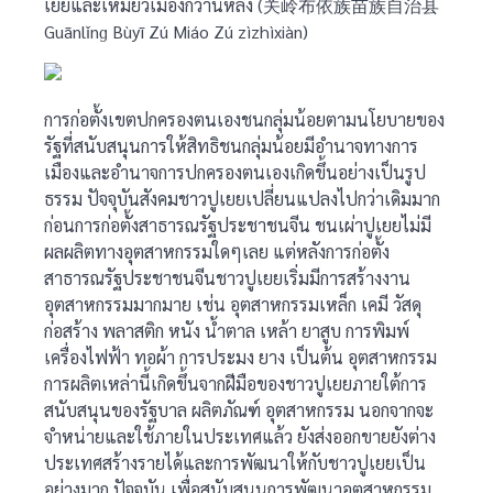
เยยและเหมียวเมืองกวานหลิ่ง (关岭布依族苗族自治县
Guānlǐnɡ Bùyī Zú Miáo Zú zìzhìxiàn)
การก่อตั้งเขตปกครองตนเองชนกลุ่มน้อยตามนโยบายของ
รัฐที่สนับสนุนการให้สิทธิชนกลุ่มน้อยมีอำนาจทางการ
เมืองและอำนาจการปกครองตนเองเกิดขึ้นอย่างเป็นรูป
ธรรม ปัจจุบันสังคมชาวปูเยยเปลี่ยนแปลงไปกว่าเดิมมาก
ก่อนการก่อตั้งสาธารณรัฐประชาชนจีน ชนเผ่าปูเยยไม่มี
ผลผลิตทางอุตสาหกรรมใดๆเลย แต่หลังการก่อตั้ง
สาธารณรัฐประชาชนจีนชาวปูเยยเริ่มมีการสร้างงาน
อุตสาหกรรมมากมาย เช่น อุตสาหกรรมเหล็ก เคมี วัสดุ
ก่อสร้าง พลาสติก หนัง น้ำตาล เหล้า ยาสูบ การพิมพ์
เครื่องไฟฟ้า ทอผ้า การประมง ยาง เป็นต้น อุตสาหกรรม
การผลิตเหล่านี้เกิดขึ้นจากฝีมือของชาวปูเยยภายใต้การ
สนับสนุนของรัฐบาล ผลิตภัณฑ์ อุตสาหกรรม นอกจากจะ
จำหน่ายและใช้ภายในประเทศแล้ว ยังส่งออกขายยังต่าง
ประเทศสร้างรายได้และการพัฒนาให้กับชาวปูเยยเป็น
อย่างมาก ปัจจุบัน เพื่อสนับสนุนการพัฒนาอุตสาหกรรม