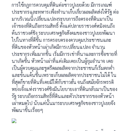
การใช้กฎการควบคุมที่ดินต่อชาวปูเยยด้วย มีการเกณฑ์
ประชากรและทหารเพื่อทำนาเก็บเกี่ยวผลผลิตส่งให้รัฐ ต่อ
มาบริเวณนี้เปลี่ยนแปลงระบบการถือครองที่ดินมาเป็น
เจ้าของที่ดินถือกรรมสิทธิ์ ตั้งแต่ปลายราชวงศ์หมิงจนถึง
ต้นราชวงศ์ชิง ระบบเศรษฐกิจสังคมของชาวปูเยยพัฒนา
ไปในทางที่ดีขึ้น การครอบครองควบคุมประชาชนและ
ที่ดินของหัวหน้าเผ่าเกิดมีการเปลี่ยนแปลง จำนวน
ประชากรเพิ่มมากขึ้น เริ่มมีการเช่าที่นาและการซื้อขายที่
นาเกิดขึ้น หัวหน้าเผ่าที่แต่เดิมเคยเป็นผู้กุมอำนาจ เคย
เป็นผู้ควบคุมและขูดรีดผลผลิตจากประชาชนก็เริ่มตกต่ำ
และข้นแค้นขึ้นเพราะเก็บผลผลิตจากประชาชนไม่ได้ ใน
ที่สุดก็ขายที่ดินที่เคยมีให้กับชาวฮั่น จนถึงสมัยจักรพรรดิ
หย่งเจิ้งแห่งราชวงศ์ชิงมีนโยบายเอาที่ดินกลับมาเป็นของ
รัฐ ระบบถือกรรมสิทธิ์ที่ดินและตัวประชากรของหัวหน้า
เผ่าหมดไป นับแต่นั้นมาระบบเศรษฐกิจของชาวปูเยยจึง
พัฒนาขึ้นเรื่อยๆ