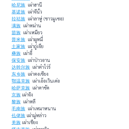
哈尼族
เผ่าฮานี
基诺族
เผ่าจีนั่ว
拉祜族
เผ่าลาหู่ (ชาวมูเซอ)
满族
เผ่าหม่าน
苗族
เผ่าเหมียว
普米族
เผ่าผูหมี่
土家族
เผ่าถู่เจีย
彝族
เผ่าอี๋
保安族
เผ่าป่าวอาน
达斡尔族
เผ่าต๋าโว่ร์
东乡族
เผ่าตงเซียง
鄂温克族
เผ่าเอ้อเวินเค่อ
哈萨克族
เผ่าคาซัค
京族
เผ่าจิง
黎族
เผ่าหลี
毛南族
เผ่าเหมาหนาน
仫佬族
เผ่ามู่หล่าว
羌族
เผ่าเชียง