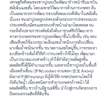
เศรษฐกิจสังคมของชาวปูเยยเริ่มพัฒนาก้าวหน้าขึ้นมากใน
สมัยฉินและฮั่น โดยเฉพาะวิวัฒนาการด้านการเกษตร อัน
เป็นผลมาจากการพัฒนาระบบสังคมแบบศักดินาในสมัยฮั่น
นั่นเอง ชนเผ่าปูเยยถูกปกครองด้วยระบบการปกครองแบบ
ประเทศพันธมิตรและระบบหัวหน้าเผ่ามาโดยตลอด จน
กระทั่งถึงปลายราชวงศ์หมิงถึงต้นราชวงศ์ชิงวิวัฒนาการ
ทางการเกษตรของชาวปูเยยพัฒนาขึ้นไปอีกขั้น เช่น จอบ
เสียมที่เคยใช้แบบขนาดเล็กและน้ำหนักเบากลับเปลี่ยน
มาเพิ่มน้ำหนักมากขึ้น ขนาดยาวและใหญ่ขึ้น การกระเทา
ะเปลือกข้าวเดิมใช้วิธีตำ การนวดข้าวใช้ไม้ทุบ พัฒนามา
เป็นการนวดแบบฟาดข้าว ทำให้กำลังการผลิตสูงขึ้น
ผลผลิตที่ได้ก็มีจำนวนมากขึ้น นอกจากนี้ชาวปูเยยในพื้นที่
เมืองหลัวเตี้ยน (罗甸Luódiàn) อานหลง (安龙 Ānlónɡ)
ผิงถาง(平塘Pínɡtánɡ) ยังรู้จักวิธีการชลประทานโดยใช้
กังหันวิดน้ำ เมื่อเทคนิคการทำการเกษตรก้าวหน้า ได้
ผลผลิตดีขึ้น ชาวบ้านมีฐานะดีขึ้น นำไปสู่การเกิดระบบการ
ถือครองกรรมสิทธิ์ที่ดินขึ้น