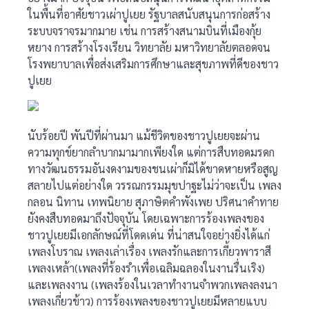
ในพื้นที่อาศัยชาวเผ่าปูเยย รัฐบาลสนับสนุนการก่อสร้าง
ระบบจราจรมากมาย เช่น การสร้างสนามบินที่เมืองกุ้ย
หยาง การสร้างโรงเรียน วิทยาลัย มหาวิทยาลัยตลอดจน
โรงพยาบาลเพื่อส่งเสริมการศึกษาและสุขภาพที่ดีของชาว
ปูเยย
นับร้อยปี พันปีที่ผ่านมา แม้ชีวิตของชาวปูเยยจะผ่าน
ความทุกข์ยากลำบากมามากเพียงใด แต่การสืบทอดมรดก
ทางวัฒนธรรมอันงดงามของชนเผ่าก็มิได้ขาดหายหรือสูญ
สลายไปแต่อย่างใด วรรณกรรมมุขปาฐะไม่ว่าจะเป็น เพลง
กลอน นิทาน เทพนิยาย สุภาษิตคำพังเพย ปริศนาคำทาย
ยังคงสืบทอดมาถึงปัจจุบัน โดยเฉพาะการร้องเพลงของ
ชาวปูเยยมีเอกลักษณ์ที่โดดเด่น ที่น่าสนใจอย่างยิ่งได้แก่
เพลงโบราณ เพลงเล่าเรื่อง เพลงรักและการเกี้ยวพาราสี
เพลงเหล้า(เพลงที่ร้องรำเพื่อเฉลิมฉลองในงานรื่นเริง)
และเพลงงาน (เพลงร้องในเวลาทำงานจำพวกเพลงลงนา
เพลงเกี่ยวข้าว) การร้องเพลงของชาวปูเยยมีหลายแบบ