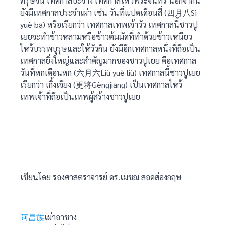
ตรุษจีน เทศกาลบะจ่าง เทศกาลไหว้พระจันทร์ นอกจากนี้
ยังมีเทศกาลประจำเผ่า เช่น วันที่แปดเดือนสี่ (四月八Sì
yuè bā) หรือเรียกว่า เทศกาลเทพเจ้าวัว เทศกาลนี้ชาวปู
เยยจะทำข้าวหลามหรือข้าวต้มมัดที่ทำด้วยข้าวเหนียว
ไหว้บรรพบุรุษและให้วัวกิน ยังมีอีกเทศกาลหนึ่งที่ถือเป็น
เทศกาลยิ่งใหญ่และสำคัญมากของชาวปูเยย คือเทศกาล
วันที่หกเดือนหก (六月六Liù yuè liù) เทศกาลนี้ชาวปูเยย
เรียกว่า เกิ้งเจียง (更将Gènɡjiānɡ) เป็นเทศกาลไหว้
เทพเจ้าที่ถือเป็นเทพผู้สร้างชาวปูเยย
เขียนโดย รองศาสตราจารย์ ดร.เมชฌ สอดส่องกฤษ
阿昌族
เผ่าอาชาง