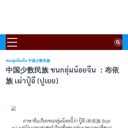
ชมกลุ่มน้อยจีน 中国少数民族
中国少数民族 ชนกลุ่มน้อยจีน ：布依
族 เผ่าปู้อี (ปูเยย)
ภาษาจีนเรียกชนกลุ่มน้อยนี้ว่า ปู้อี (布依族 Bùyī
zú) แต่นักภาษาศาสตร์เรียกชื่อชนกลุ่มและภาษาที่ชนก