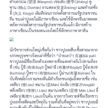
ตำบลวั่งโม่ (望漠 Wànɡmò) เช่อเฮิง (册亨Cèhēnɡ) ตู๋
ซาน (独山 Dúshān) อานหลง(安龙Ānlónɡ) และตำบลซิ่ง
อี้ (兴义 Xìnɡyì) เดิมทีก่อนการก่อตั้งสาธารณรัฐประชาชน
จีน ชนเผ่าปูเยยไม่มีภาษาเขียน และใช้อักษรจีนมาตลอด
หลังการก่อตั้งสาธารณรัฐประชาชนจีนแล้ว มีการสร้าง
ภาษาเขียนเป็นของตนเองโดยใช้อักษรภาษาลาติน
นักวิชาการส่วนใหญ่เชื่อกันว่า ชาวปูเยยสืบเชื้อสายมาจาก
บรรพบุรุษชาวร้อยเผ่าที่ชื่อว่า “ป่ายเยว่”( 百越Bǎi yuè)
ชาวปูเยยมีชื่อเรียกตัวเองหลายชื่อแตกต่างกันไปตามท้อง
ที่ เช่น ปู้อี (布依Bùyī) ปู้หย่าอี (布雅伊Bùyǎyī) ปู้จ้ง(布仲
Bùzhònɡ) ปู้หราว (布饶Bùráo) ปู้ม่าน(布曼Bùmàn) ใน
บันทึกสมัยโบราณของจีนมีคำเรียกชนกลุ่มนี้หลายชื่อ เช่น
เหลียว (僚Liáo) หมาน (蛮Mán) จ่งเจีย (仲家Zhònɡjiā)
หลี่เหลียว (俚僚Lǐ Liáo) หมานเหลียว (蛮僚 Mán Liáo) อี๋
เหลียว(夷僚Yí Liáo)เป็นต้น จากการวิเคราะห์ชื่อเรียกชาว
ปูเยยทั้งอดีตและปัจจุบัน รวมทั้งถิ่นที่อยู่พบว่า ชาวปูเยยมี
ความสัมพันธ์ใกล้ชิดร่วมเชื้อสายกับชาวจ้วง (壮族Zhuànɡ