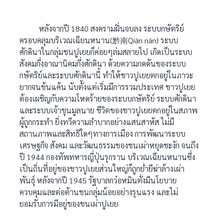
หลังจากปี 1840 สงครามฝิ่นจบลง ระบบกษัตริย์
ครอบคลุมบริเวณเฉียนหนาน(黔南Qián nán) ระบบ
ศักดินาในกลุ่มชนปูเยยก็ค่อยๆล่มสลายไป เกิดเป็นระบบ
สังคมกึ่งอาณานิคมกึ่งศักดินา ด้วยความกดดันของระบบ
กษัตริย์และระบบศักดินานี้ ทำให้ชาวปูเยยตกอยู่ในภาวะ
ยากจนข้นแค้น นับตั้งแต่เริ่มมีการรวมประเทศ ชาวปูเยย
ต้องเผชิญกับความโหดร้ายของระบบกษัตริย์ ระบบศักดินา
และระบบเจ้าขุนมูลนาย ชีวิตของชาวปูเยยตกอยู่ในสภาพ
ผู้ถูกกระทำ ยิ่งทวีความลำบากอย่างแสนสาหัส ไม่มี
สถานภาพและสิทธิใดๆทางการเมือง การพัฒนาระบบ
เศรษฐกิจ สังคม และวัฒนธรรมของชนเผ่าหยุดชะงัก จนถึง
ปี 1944 กองทัพทหารญี่ปุ่นรุกราน บริเวณเฉียนหนานซึ่ง
เป็นถิ่นที่อยู่ของชาวปูเยยส่วนใหญ่ก็ถูกย่ำยีฆ่าล้างเผ่า
พันธุ์ หลังจากปี 1945 รัฐบาลกว๋อหมินตั่งมีนโยบาย
ควบคุมและต่อต้านชนกลุ่มน้อยอย่างรุนแรง และไม่
ยอมรับการมีอยู่ของชนเผ่าปูเยย