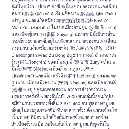
ลุ่มนี้พูดนี้ว่า “ปูเยย” อาศัยอยู่ในเขตปกครองตนเองเฉียน
หนาน(黔南 Qián nán) เฉียนซีหนาน(黔西南 Qiánxīnán)
เผ่าปูเยยและเผ่าเหมียว(布依族苗族自治州Bùyī Zú
Miáo Zú zìzhìzhōu ) ในเขตเมืองอานซุ่น (安顺 Ānshùn)
และเมืองกุ้ยหยาง (贵阳 Guìyánɡ) นอกจากนี้ยังมีบางส่วน
กระจัดกระจายอาศัยอยู่ในบริเวณเขตปกครองตนเองเฉียน
ตงหนาน เผ่าเหมียวและเผ่าต้ง (黔东南苗族侗族自治州
Qiándōnɡnán Miáo Zú Dònɡ Zú zìzhìzhōu) อำเภอถงเห
ริน (铜仁Tónɡrén) ของเมืองจุนอี้ (遵义市 Zūnyì) อำเภอ
ปี้เจี๋ย(毕节 Bìjié)ของเมืองลิ่วผานสุ่ย (六盘水
Liùpánshuǐ) และเมืองหลัวผิง (罗平Luó pínɡ) ของมณฑล
ยูนนาน เมืองหนิงหนาน (宁南 Nínɡnán) และเมืองฮุ่ยหลี่
(会理Huìlǐ) ของมณฑลเสฉวน จากการสำรวจจำนวน
ประชากรครั้งที่ 5 ของจีนในปี 2000 ชนกลุ่มน้อยเผ่าปูเย
ยมีจำนวนประชากรทั้งสิ้น 2,971,460 คน พูดภาษาปูเยย
จัดอยู่ในตระกูลภาษาจีน-ทิเบต สาขาจ้วง-ต้ง แขนงจ้วง-ไต
เป็นภาษาที่มีความใกล้ชิดกับภาษาจ้วงมาก ภาษาจ้วง
สำเนียงจ้วงเหนือ เหมือนกันกับภาษาปูเยยที่พูดกันใน