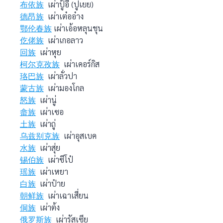
布依族
เผ่าปู้อี (ปูเยย)
德昂族
เผ่าเต๋ออ๋าง
鄂伦春族
เผ่าเอ้อหลุนชุน
仡佬族
เผ่าเกอลาว
回族
เผ่าหุย
柯尔克孜族
เผ่าเคอร์กิส
珞巴族
เผ่าลั่วปา
蒙古族
เผ่ามองโกล
怒族
เผ่านู่
畲族
เผ่าเซอ
土族
เผ่าถู่
乌兹别克族
เผ่าอุสเบค
水族
เผ่าสุ่ย
锡伯族
เผ่าซีโป๋
瑶族
เผ่าเหยา
白族
เผ่าป๋าย
朝鲜族
เผ่าเฉาเสี่ยน
侗族
เผ่าต้ง
俄罗斯族
เผ่ารัสเซีย