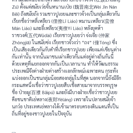
Zú) ตั้งแต่สมัยเว่ยจิ้นหนานเป่ย (魏晋南北Wèi Jìn Nán
Běi) ถึงสมัยถัง รวมชาวปูเยยและชาวจ้วงเป็นกลุ่มเดียวกัน
เรียกชื่อว่าหลี่เหลียว (俚僚Lǐ Liáo) หมานเหลียว(蛮僚
Mán Liáo) และอี๋เหลียว(夷僚Yí Liáo) หลังยุคห้า
ราชวงศ์(五代Wǔdài) เรียกชาวปูเยยว่า จ่งเจีย (仲家
Zhònɡjiā) ในสมัยซ่ง เรียกชาวจ้วงว่า “ถง” (僮Tónɡ) ซึ่ง
เป็นเสียงเดียวกันกับคำที่เรียกชาวปูเยย เพียงแต่เขียนต่าง
กันเท่านั้น จากนั้นมาชนเผ่าเดียวกันแต่อยู่ต่างถิ่นกันนี้
ด้วยเหตุที่แยกออกจากกันเป็นเวลานาน ทำให้วัฒนธรรม
ประเพณีจึงต่างฝ่ายต่างสร้างเอกลักษณ์เฉพาะตน กระทั่ง
แบ่งออกเป็นชนกลุ่มน้อยสองกลุ่มในที่สุด นอกจากนี้ยังมีอีก
กระแสหนึ่งเชื่อว่าชาวปูเยยสืบเชื้อสายมาจากบรรพบุรุษ
ชื่อ ป่ายผู(百濮 Bǎipú) และยังมีบางฝ่ายเชื่อว่าชาวปูเยย
คือชนชาติเย่หลาง(夜郎Yèlánɡ) เพราะในปลายสมัยจ้า
นกว๋อ ประเทศเย่หลางได้เข้ามาครอบครองดินแดนที่เป็น
ถิ่นที่อยู่ของชาวปูเยยในปัจจุบัน