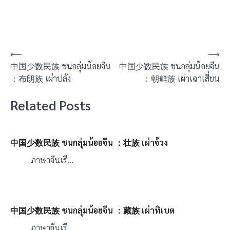
แนะแนว
⟵
⟶
中国少数民族 ชนกลุ่มน้อยจีน
中国少数民族 ชนกลุ่มน้อยจีน
เรื่อง
：布朗族 เผ่าปลัง
：朝鲜族 เผ่าเฉาเสี่ยน
Related Posts
中国少数民族 ชนกลุ่มน้อยจีน ：壮族 เผ่าจ้วง
ภาษาจีนเรี…
中国少数民族 ชนกลุ่มน้อยจีน ：藏族 เผ่าทิเบต
ภาษาจีนเรี…