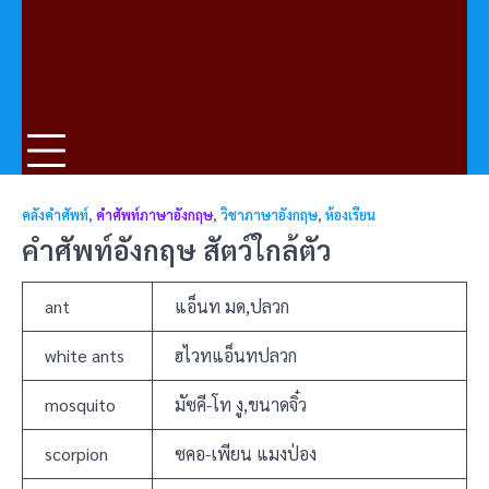
คลังคำศัพท์
,
คำศัพท์ภาษาอังกฤษ
,
วิชาภาษาอังกฤษ
,
ห้องเรียน
คำศัพท์อังกฤษ สัตว์ใกล้ตัว
ant
แอ็นท มด,ปลวก
white ants
ฮไวทแอ็นทปลวก
mosquito
มัซคี-โท งู,ขนาดจิ๋ว
scorpion
ซคอ-เพียน แมงป่อง