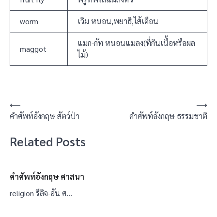
worm
เวิม หนอน,พยาธิ,ไส้เดือน
แมก-กัท หนอนแมลง(ที่กินเนื้อหรือผล
maggot
ไม้)
แนะแนว
⟵
⟶
คำศัพท์อังกฤษ สัตว์ป่า
คำศัพท์อังกฤษ ธรรมชาติ
เรื่อง
Related Posts
คำศัพท์อังกฤษ ศาสนา
religion รีลิจ-อัน ศ…