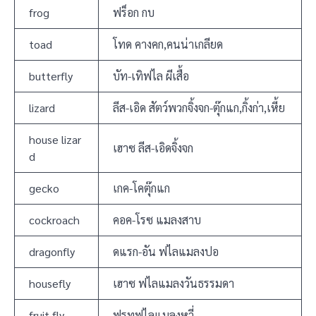
frog
ฟร็อก กบ
toad
โทด คางคก,คนน่าเกลียด
butterfly
บัท-เทิฟไล ผีเสื้อ
lizard
ลีส-เอิด สัตว์พวกจิ้งจก-ตุ๊กแก,กิ้งก่า,เหี้ย
house lizar
เฮาซ ลีส-เอิดจิ้งจก
d
gecko
เกค-โคตุ๊กแก
cockroach
คอค-โรซ แมลงสาบ
dragonfly
ดแรก-อัน ฟไลแมลงปอ
housefly
เฮาซ ฟไลแมลงวันธรรมดา
fruit fly
ฟรูทฟไลแมลงหวี่