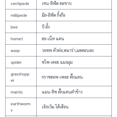
centipede
เซน-ทิพีด ตะขาบ
millipede
มีล-ลิพีด กิ้งกือ
bee
บี ผึ้ง
hornet
ฮอ-เน็ท แตน
wasp
วอซพ ตัวต่อ,หมาร่า,มดตะนอย
spider
ซไพ-เดอะ แมงมุม
grasshopp
กราซฮอพ-เพอะ ตั๊กแตน
er
mantis
แมน-ทิซ ตั๊กแตนตำข้าว
earthworm
เอิธเวิม ไส้เดือน
s